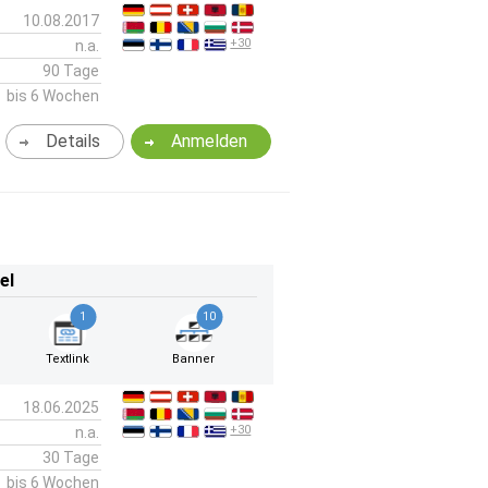
10.08.2017
+30
n.a.
90 Tage
bis 6 Wochen
Details
Anmelden
el
1
10
Textlink
Banner
18.06.2025
+30
n.a.
30 Tage
bis 6 Wochen