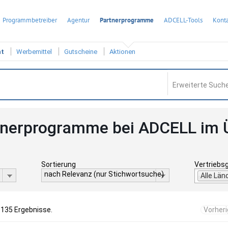
Programmbetreiber
Agentur
Partnerprogramme
ADCELL-Tools
Konta
ht
Werbemittel
Gutscheine
Aktionen
Erweiterte Suche
tnerprogramme bei ADCELL im 
Sortierung
Vertriebs
nach Relevanz (nur Stichwortsuche)
Alle Län
 135 Ergebnisse.
Vorher