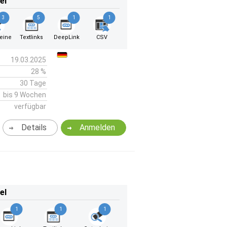
el
3
5
1
1
eine
Textlinks
DeepLink
CSV
19.03.2025
28 %
30 Tage
bis 9 Wochen
verfügbar
Details
Anmelden
el
1
1
1