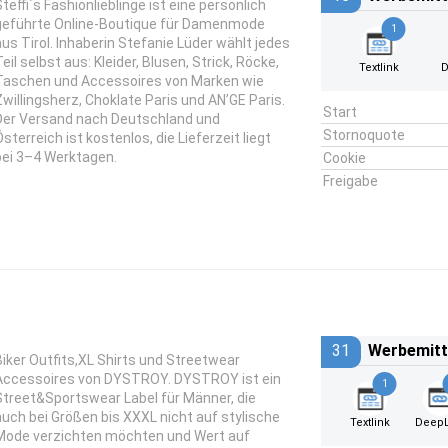
Steffi´s Fashionlieblinge ist eine persönlich
geführte Online-Boutique für Damenmode
1
aus Tirol. Inhaberin Stefanie Lüder wählt jedes
eil selbst aus: Kleider, Blusen, Strick, Röcke,
Textlink
D
Taschen und Accessoires von Marken wie
Zwillingsherz, Choklate Paris und AN’GE Paris.
Start
Der Versand nach Deutschland und
Stornoquote
Österreich ist kostenlos, die Lieferzeit liegt
bei 3–4 Werktagen.
Cookie
Freigabe
31
Werbemitt
Biker Outfits,XL Shirts und Streetwear
Accessoires von DYSTROY. DYSTROY ist ein
1
Street&Sportswear Label für Männer, die
auch bei Größen bis XXXL nicht auf stylische
Textlink
DeepL
Mode verzichten möchten und Wert auf