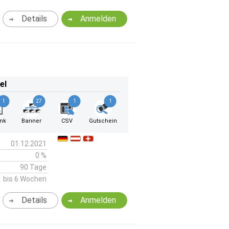
Details
Anmelden
el
1
27
1
1
ink
Banner
CSV
Gutschein
01.12.2021
0 %
90 Tage
bis 6 Wochen
Details
Anmelden