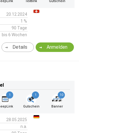
eepLink
Textlink
Gutschein
20.12.2024
1 %
90 Tage
bis 6 Wochen
Details
Anmelden
el
1
1
10
eepLink
Gutschein
Banner
28.05.2025
n.a.