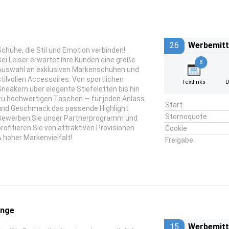
26
Werbemitt
Schuhe, die Stil und Emotion verbinden!
Bei Leiser erwartet Ihre Kunden eine große
8
Auswahl an exklusiven Markenschuhen und
stilvollen Accessoires. Von sportlichen
Textlinks
D
Sneakern über elegante Stiefeletten bis hin
zu hochwertigen Taschen — für jeden Anlass
Start
und Geschmack das passende Highlight.
Stornoquote
Bewerben Sie unser Partnerprogramm und
profitieren Sie von attraktiven Provisionen
Cookie
& hoher Markenvielfalt!
Freigabe
inge
15
Werbemitt