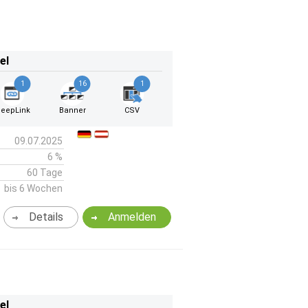
el
1
16
1
eepLink
Banner
CSV
09.07.2025
6 %
60 Tage
bis 6 Wochen
Details
Anmelden
el