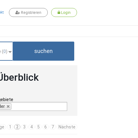
kt
Registrieren
Login
suchen
 (
0
)
Überblick
gebiete
der
ige
1
2
3
4
5
6
7
Nächste