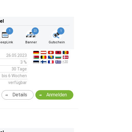
el
1
23
1
eepLink
Banner
Gutschein
26.05.2023
+30
3 %
30 Tage
bis 6 Wochen
verfügbar
Details
Anmelden