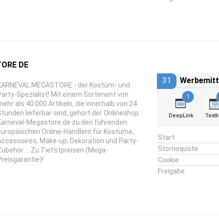
ORE DE
31
Werbemitt
KARNEVAL MEGASTORE - der Kostüm- und
Party-Spezialist! Mit einem Sortiment von
1
mehr als 40.000 Artikeln, die innerhalb von 24
Stunden lieferbar sind, gehört der Onlineshop
DeepLink
Textl
Karneval-Megastore.de zu den führenden
europäischen Online-Händlern für Kostüme,
Start
Accessoires, Make-up, Dekoration und Party-
Stornoquote
Zubehör … Zu Tiefstpreisen (Mega-
Preisgarantie)!
Cookie
Freigabe