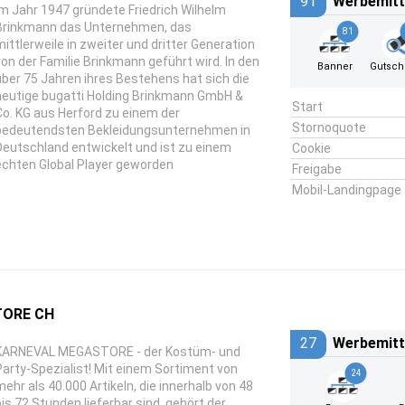
91
Werbemitt
Im Jahr 1947 gründete Friedrich Wilhelm
Brinkmann das Unternehmen, das
81
mittlerweile in zweiter und dritter Generation
von der Familie Brinkmann geführt wird. In den
Banner
Gutsch
über 75 Jahren ihres Bestehens hat sich die
heutige bugatti Holding Brinkmann GmbH &
Start
Co. KG aus Herford zu einem der
Stornoquote
bedeutendsten Bekleidungsunternehmen in
Deutschland entwickelt und ist zu einem
Cookie
echten Global Player geworden
Freigabe
Mobil-Landingpage
TORE CH
27
Werbemitt
KARNEVAL MEGASTORE - der Kostüm- und
Party-Spezialist! Mit einem Sortiment von
24
mehr als 40.000 Artikeln, die innerhalb von 48
bis 72 Stunden lieferbar sind, gehört der