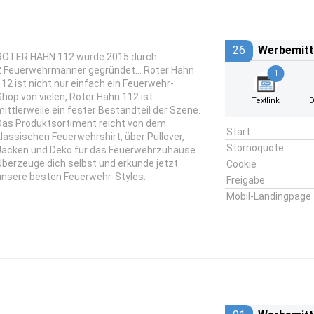
26
Werbemitt
ROTER HAHN 112 wurde 2015 durch
2 Feuerwehrmänner gegründet... Roter Hahn
1
112 ist nicht nur einfach ein Feuerwehr-
Shop von vielen, Roter Hahn 112 ist
Textlink
D
mittlerweile ein fester Bestandteil der Szene.
Das Produktsortiment reicht von dem
Start
klassischen Feuerwehrshirt, über Pullover,
Stornoquote
Jacken und Deko für das Feuerwehrzuhause.
Überzeuge dich selbst und erkunde jetzt
Cookie
unsere besten Feuerwehr-Styles.
Freigabe
Mobil-Landingpage