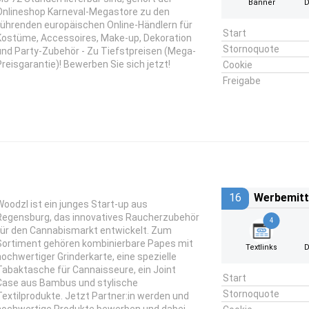
Banner
D
Onlineshop Karneval-Megastore zu den
führenden europäischen Online-Händlern für
Start
Kostüme, Accessoires, Make-up, Dekoration
Stornoquote
und Party-Zubehör - Zu Tiefstpreisen (Mega-
Preisgarantie)! Bewerben Sie sich jetzt!
Cookie
Freigabe
16
Werbemitt
Woodzl ist ein junges Start-up aus
Regensburg, das innovatives Raucherzubehör
4
für den Cannabismarkt entwickelt. Zum
Sortiment gehören kombinierbare Papes mit
Textlinks
D
hochwertiger Grinderkarte, eine spezielle
Tabaktasche für Cannaisseure, ein Joint
Start
Case aus Bambus und stylische
Stornoquote
Textilprodukte. Jetzt Partner:in werden und