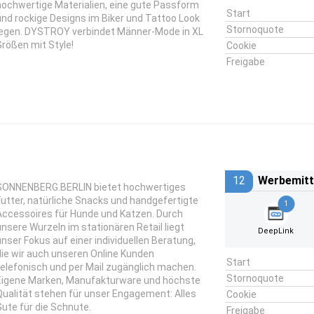
hochwertige Materialien, eine gute Passform
Start
und rockige Designs im Biker und Tattoo Look
Stornoquote
legen. DYSTROY verbindet Männer-Mode in XL
Größen mit Style!
Cookie
Freigabe
12
Werbemitt
SONNENBERG.BERLIN bietet hochwertiges
Futter, natürliche Snacks und handgefertigte
1
Accessoires für Hunde und Katzen. Durch
unsere Wurzeln im stationären Retail liegt
DeepLink
unser Fokus auf einer individuellen Beratung,
die wir auch unseren Online Kunden
Start
telefonisch und per Mail zugänglich machen.
Stornoquote
Eigene Marken, Manufakturware und höchste
Qualität stehen für unser Engagement: Alles
Cookie
Gute für die Schnute.
Freigabe