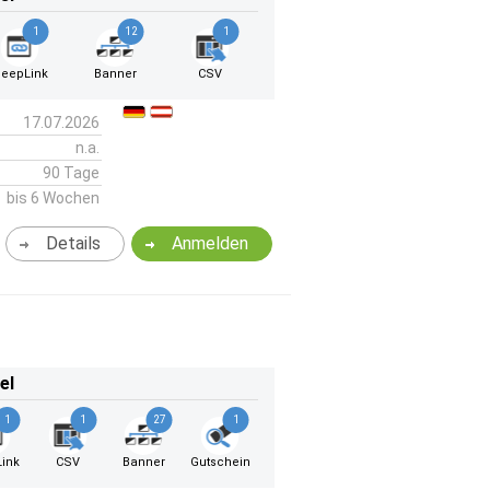
1
12
1
eepLink
Banner
CSV
17.07.2026
n.a.
90 Tage
bis 6 Wochen
Details
Anmelden
el
1
1
27
1
ink
CSV
Banner
Gutschein