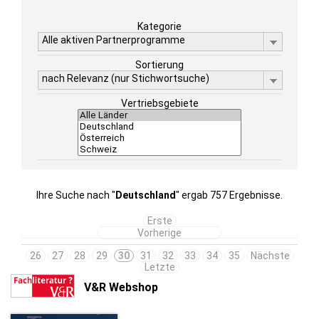
Kategorie
Alle aktiven Partnerprogramme
Sortierung
nach Relevanz (nur Stichwortsuche)
Vertriebsgebiete
Ihre Suche nach "
Deutschland
" ergab 757 Ergebnisse.
Erste
Vorherige
26
27
28
29
30
31
32
33
34
35
Nächste
Letzte
V&R Webshop