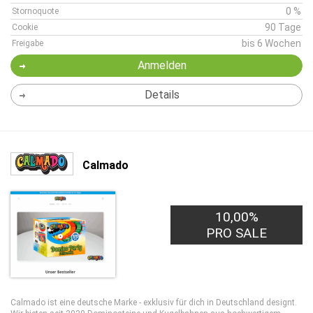
0 %
Stornoquote
90 Tage
Cookie
bis 6 Wochen
Freigabe
Anmelden
Details
Calmado
10,00%
PRO SALE
Calmado ist eine deutsche Marke - exklusiv für dich in Deutschland designt.