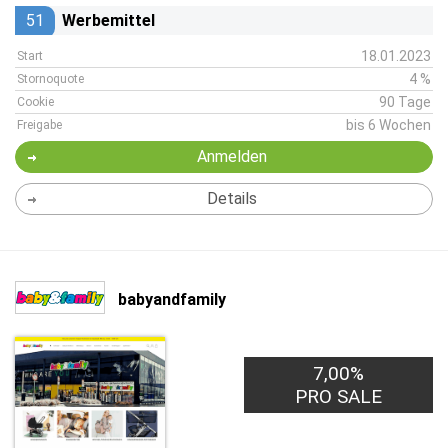
51
Werbemittel
18.01.2023
Start
4 %
Stornoquote
90 Tage
Cookie
bis 6 Wochen
Freigabe
Anmelden
Details
babyandfamily
7,00%
PRO SALE