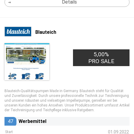
Details
Blauteich
5,00%
PRO SALE
Blauteich-Qualitätspumpen Made in Germany. Blauteich steht für Qualität
und Zuverlässigkeit. Durch unsere professionelle Technik zur Teichreinigung
und unserer robusten und vielseitigen Impellerpumpe, genießen wir bei
unseren Kunden ein hohes Ansehen. Unser Produktsortiment umfasst Artikel
der Teichreinigung und Teichpflege inklusive Ratgebern.
47
Werbemittel
01.09.2022
Start