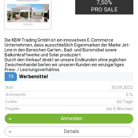
7,50%
PRO SALE
Die KBW Trading GmbH ist ein innovatives E-Commerce
Unternehmen, dass ausschließlich Eigenmarken der Marke Jet-
Line in den Bereichen Garten-, Bad- und Büromöbel sowie
Balkonkraftwerke und Solar produziert.
Durch den Verkauf direkt an unsere Endkunden ohne jeglichen
Zwischenhandel bieten wir unseren Kunden ein einzigartiges
Preis- / Leistungsverhältnis.
19
Werbemittel
30.09.2022
Start
0 %
Stornoquote
60 Tage
Cookie
bis 6 Wochen
Freigabe
Anmelden
Details