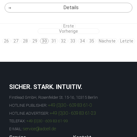
Details
Erste
Vorherige
26
27
28
29
30
31
32
33
34
35
Nächste
Letzte
SICHER. STARK. INTUITIV.
Firstlead GmbH, Rosenfelder St. 15-16, 10315 Berlin
+49 (0)30 - 609 83 61-0
HOTLINE PUBLISHER:
+49 (0)30 - 609 83 61-23
HOTLINE ADVERTISER:
TELEFAX:
+49 (0)30 - 609 83 61-99
service@adcell.de
E-MAIL: