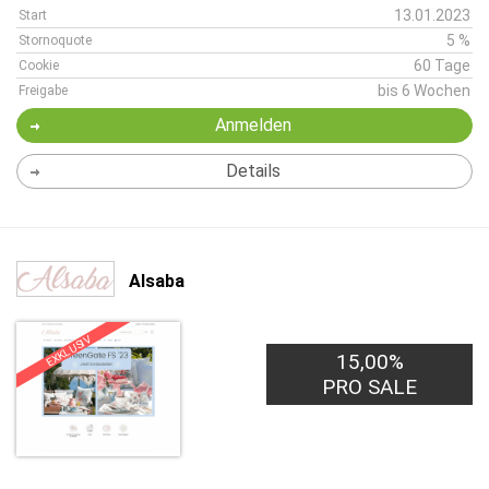
13.01.2023
Start
5 %
Stornoquote
60 Tage
Cookie
bis 6 Wochen
Freigabe
Anmelden
Details
Alsaba
EXKLUSIV
15,00%
PRO SALE