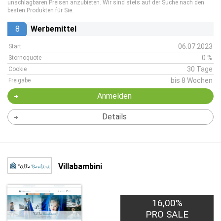
unschlagbaren Preisen anzubieten. Wir sind stets auf der Suche nach den
besten Produkten für Sie.
8
Werbemittel
06.07.2023
Start
0 %
Stornoquote
30 Tage
Cookie
bis 8 Wochen
Freigabe
Anmelden
Details
Villabambini
16,00%
PRO SALE