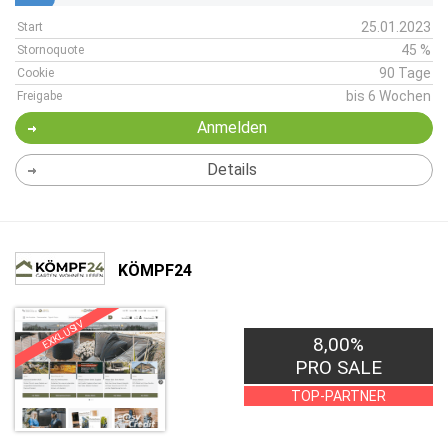
25.01.2023
Start
45 %
Stornoquote
90 Tage
Cookie
bis 6 Wochen
Freigabe
Anmelden
Details
KÖMPF24
EXKLUSIV
8,00%
PRO SALE
TOP-PARTNER