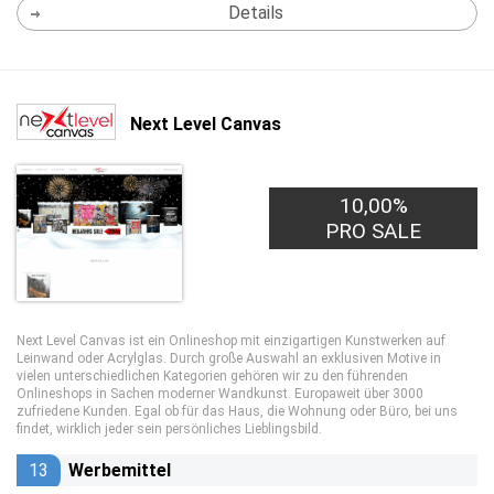
Details
Next Level Canvas
10,00%
PRO SALE
Next Level Canvas ist ein Onlineshop mit einzigartigen Kunstwerken auf
Leinwand oder Acrylglas. Durch große Auswahl an exklusiven Motive in
vielen unterschiedlichen Kategorien gehören wir zu den führenden
Onlineshops in Sachen moderner Wandkunst. Europaweit über 3000
zufriedene Kunden. Egal ob für das Haus, die Wohnung oder Büro, bei uns
findet, wirklich jeder sein persönliches Lieblingsbild.
13
Werbemittel