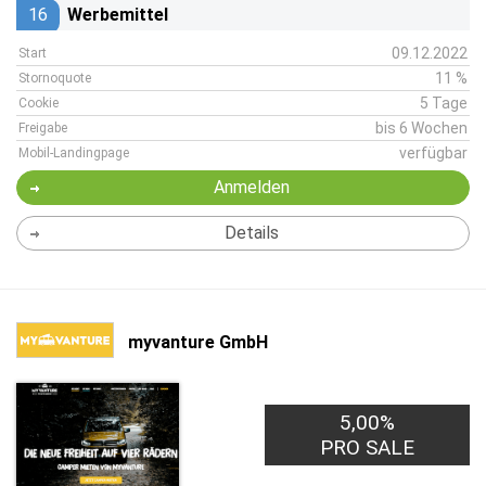
16
Werbemittel
09.12.2022
Start
11 %
Stornoquote
5 Tage
Cookie
bis 6 Wochen
Freigabe
verfügbar
Mobil-Landingpage
Anmelden
Details
myvanture GmbH
5,00%
PRO SALE