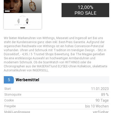
12,00%
PRO SALE
Wir bieten Markenuhren von Withings, Maserati und Ingersoll an! Bei uns
steht der Kundenservice ganz oben inkl. Best-Preis Garantie. Aufgrund der
organischen Reichweite von Withings ist ein hohes Conversion-Potenzial
vorhanden. Uhren und Schmuck mit Tradition im trendigen Design. - Sitz in
Düsseldorf, - 4,95 / 5 Trusted Shops Bewertung. Bei The Magpie genießen
Sie eine erstklassige Auswahl an hochwertigen Armbanduhren und
modernem Schmuck. Ob die ScanWatch von WITHINGS oder die
Chronographen aus der MASERATIund ELYSEE-Uhren Kollektion, skelettierte
Automatikuhren von INGERSOLL.
5
Werbemittel
11.01.2023
Start
89 %
Stornoquote
90 Tage
Cookie
bis 10 Wochen
Freigabe
verfügbar
Mobil-Landingpage