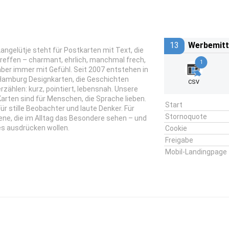
13
Werbemitt
Langelütje steht für Postkarten mit Text, die
treffen – charmant, ehrlich, manchmal frech,
1
aber immer mit Gefühl. Seit 2007 entstehen in
Hamburg Designkarten, die Geschichten
CSV
erzählen: kurz, pointiert, lebensnah. Unsere
Karten sind für Menschen, die Sprache lieben.
Start
Für stille Beobachter und laute Denker. Für
Stornoquote
jene, die im Alltag das Besondere sehen – und
es ausdrücken wollen.
Cookie
Freigabe
Mobil-Landingpage