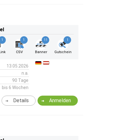
el
1
1
11
1
ink
CSV
Banner
Gutschein
13.05.2026
n.a.
90 Tage
bis 6 Wochen
Details
Anmelden