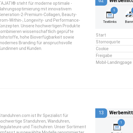
62
Werbemitt
TAJATI® steht für moderne optimale -
Nahrungsoptimierung mit innovativem
5
Generation-2-Premium-Collagen, Beauty-
from-Within-, Longevity- und Performance-
Textlinks
Bann
Konzepten. Unsere hochwertigen Produkte
kombinieren wissenschaftlich geprüfte
Start
Rohstoffe, hohe Bioverfügbarkeit sowie
Stornoquote
modernes Branding für anspruchsvolle
Kundinnen und Kunden.
Cookie
Freigabe
Mobil-Landingpage
13
Werbemitt
Standuhren.com ist Ihr Spezialist für
hochwertige Standuhren, Wanduhren,
1
Regulateure und Tischuhren. Unser Sortiment
umfasst ausgewählte Modelle renommierter