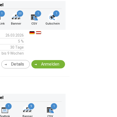
el
1
20
1
1
ink
Banner
CSV
Gutschein
26.03.2026
5 %
30 Tage
bis 9 Wochen
Details
Anmelden
el
1
9
1
Textlink
Banner
CSV