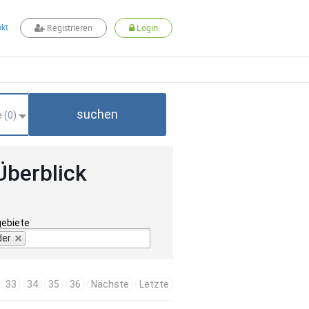
kt
Registrieren
Login
suchen
 (
0
)
Überblick
gebiete
der
33
34
35
36
Nächste
Letzte