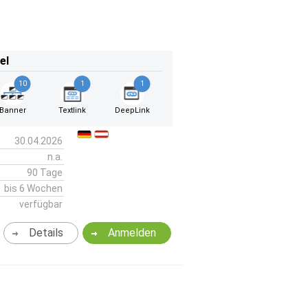
el
10
1
1
Banner
Textlink
DeepLink
30.04.2026
n.a.
90 Tage
bis 6 Wochen
verfügbar
Details
Anmelden