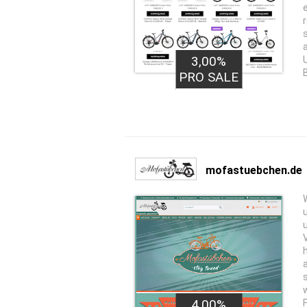
3,00%
PRO SALE
mofastuebchen.de
w
4,00%