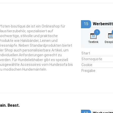
15
Werbemitt
Pfoten-boutique.de ist ein Onlineshop für
Haustierzubehör, spezialisiert auf
1
hochwertige, stilvolle und praktische
Produkte wie Halsbänder, Leinen und
Textlink
DeepL
Fressnäpfe. Neben Standardprodukten bietet
der Shop auch personalisierbare Artikel, um
Start
individuellen Anforderungen gerecht zu
Stornoquote
werden. Für Hundeliebhaber gibt es speziell
ausgewählte Accessoires vom Hundesofa bis
Cookie
zu modischen Hundemänteln.
Freigabe
ain. Beast.