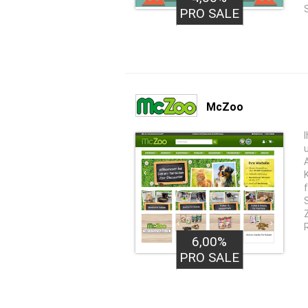
PRO SALE
McZoo
K
f
6,00%
PRO SALE