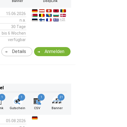
Banner
DeepLink
15.06.2026
+31
n.a.
30 Tage
bis 6 Wochen
verfügbar
Details
Anmelden
el
1
1
1
21
ink
Gutschein
CSV
Banner
05.08.2026