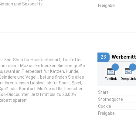
Simson und Saxonette.
Freigabe
23
Werbemitt
Ihr Zoo-Shop für Haustierbedarf, Tierfutter
und mehr - McZoo. Entdecken Sie eine große
1
1
Auswahl an Tierbedarf für Katzen, Hunde,
leintiere und Vögel... bei uns finden Sie alles
Textlink
DeepLin
ür Ihren kleinen Liebling, ob für Sport, Spiel,
Spaß oder Komfort. McZoo ist Ihr tierischer
Start
Zoo-Discounter. Jetzt mit bis zu 20,00%
Stornoquote
Rabatt sparen!
Cookie
Freigabe