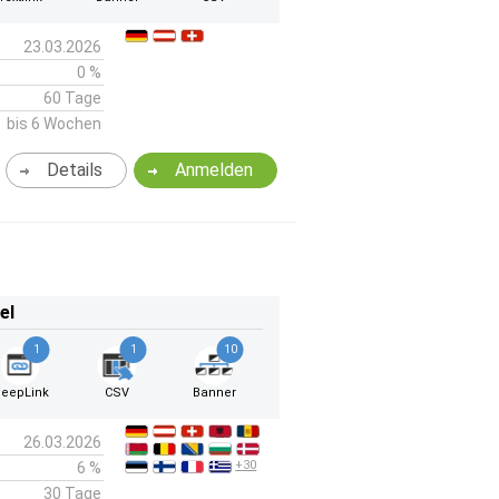
23.03.2026
0 %
60 Tage
bis 6 Wochen
Details
Anmelden
el
1
1
10
eepLink
CSV
Banner
26.03.2026
+30
6 %
30 Tage