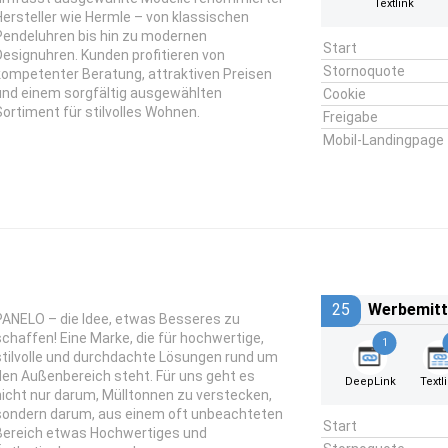
Textlink
Hersteller wie Hermle – von klassischen
Pendeluhren bis hin zu modernen
Start
Designuhren. Kunden profitieren von
Stornoquote
kompetenter Beratung, attraktiven Preisen
und einem sorgfältig ausgewählten
Cookie
Sortiment für stilvolles Wohnen.
Freigabe
Mobil-Landingpage
25
Werbemitt
PANELO – die Idee, etwas Besseres zu
schaffen! Eine Marke, die für hochwertige,
1
stilvolle und durchdachte Lösungen rund um
den Außenbereich steht. Für uns geht es
DeepLink
Textl
nicht nur darum, Mülltonnen zu verstecken,
sondern darum, aus einem oft unbeachteten
Start
Bereich etwas Hochwertiges und