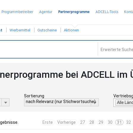
Programmbetreiber
Agentur
Partnerprogramme
ADCELL-Tools
Konta
ht
Werbemittel
Gutscheine
Aktionen
Erweiterte Suche
tnerprogramme bei ADCELL im 
Sortierung
Vertriebs
nach Relevanz (nur Stichwortsuche)
Alle Län
rgebnisse.
Erste
Vorherige
27
28
29
30
31
32