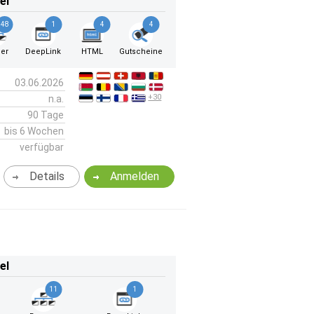
el
48
1
4
4
er
DeepLink
HTML
Gutscheine
03.06.2026
+30
n.a.
90 Tage
bis 6 Wochen
verfügbar
Details
Anmelden
el
11
1