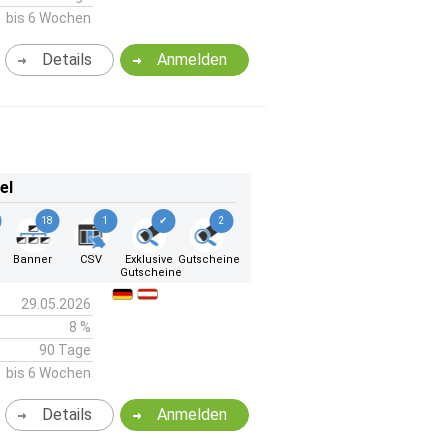
bis 6 Wochen
Details
Anmelden
el
18
1
✔
2
k
Banner
CSV
Exklusive
Gutscheine
Gutscheine
29.05.2026
8 %
90 Tage
bis 6 Wochen
Details
Anmelden