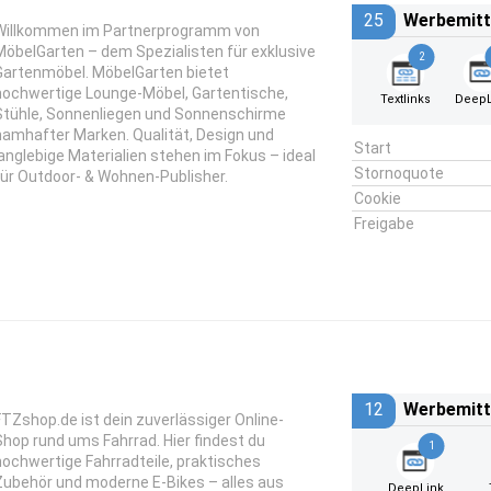
25
Werbemitt
Willkommen im Partnerprogramm von
MöbelGarten – dem Spezialisten für exklusive
2
Gartenmöbel. MöbelGarten bietet
hochwertige Lounge‑Möbel, Gartentische,
Textlinks
DeepL
Stühle, Sonnenliegen und Sonnenschirme
namhafter Marken. Qualität, Design und
Start
langlebige Materialien stehen im Fokus – ideal
Stornoquote
für Outdoor‑ & Wohnen‑Publisher.
Cookie
Freigabe
12
Werbemitt
FTZshop.de ist dein zuverlässiger Online-
Shop rund ums Fahrrad. Hier findest du
1
hochwertige Fahrradteile, praktisches
Zubehör und moderne E-Bikes – alles aus
DeepLink