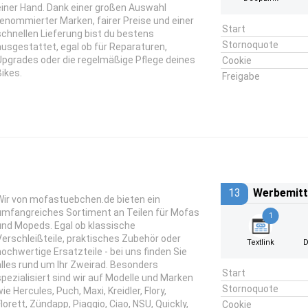
einer Hand. Dank einer großen Auswahl
renommierter Marken, fairer Preise und einer
Start
schnellen Lieferung bist du bestens
Stornoquote
ausgestattet, egal ob für Reparaturen,
Upgrades oder die regelmäßige Pflege deines
Cookie
Bikes.
Freigabe
13
Werbemitt
Wir von mofastuebchen.de bieten ein
umfangreiches Sortiment an Teilen für Mofas
1
und Mopeds. Egal ob klassische
Verschleißteile, praktisches Zubehör oder
Textlink
D
hochwertige Ersatzteile - bei uns finden Sie
alles rund um Ihr Zweirad. Besonders
Start
spezialisiert sind wir auf Modelle und Marken
Stornoquote
ie Hercules, Puch, Maxi, Kreidler, Flory,
Florett, Zündapp, Piaggio, Ciao, NSU, Quickly,
Cookie