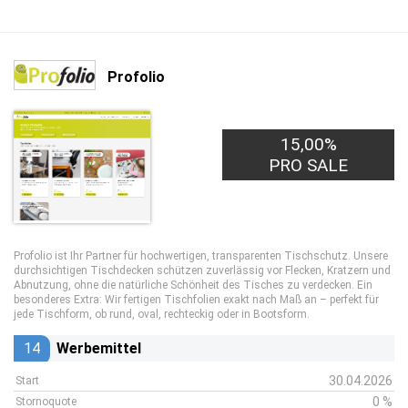
Profolio
15,00%
PRO SALE
Profolio ist Ihr Partner für hochwertigen, transparenten Tischschutz. Unsere
durchsichtigen Tischdecken schützen zuverlässig vor Flecken, Kratzern und
Abnutzung, ohne die natürliche Schönheit des Tisches zu verdecken. Ein
besonderes Extra: Wir fertigen Tischfolien exakt nach Maß an – perfekt für
jede Tischform, ob rund, oval, rechteckig oder in Bootsform.
14
Werbemittel
30.04.2026
Start
0 %
Stornoquote