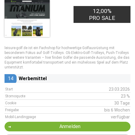
12,00%
PRO SALE
leisure-golf.de ist ein Fachshop für hochwertige Golfausrüstung mit
besonderem Fokus auf Golf-Trolleys. Ob Elektro-Golf-Trolleys, Push-Trolleys
oder weitere Varianten – hier finden Golfer die passende Ausrüstung, die das
Equipment komfortabel transportiert und ein müheloses Spiel auf dem Platz
unterstützt.
14
Werbemittel
23.03.2026
Start
23 %
Stornoquote
30 Tage
Cookie
bis 6 Wochen
Freigabe
verfügbar
Mobil-Landingpage
Anmelden