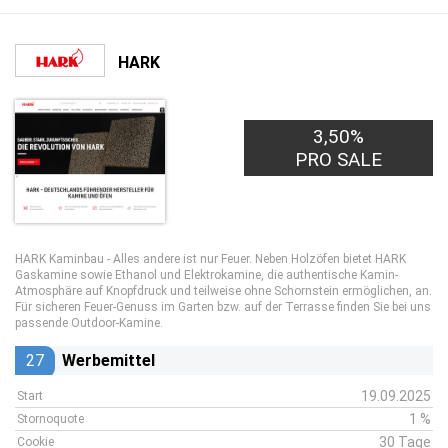
HARK
3,50%
PRO SALE
HARK Kaminbau - Alles andere ist nur Feuer. Neben Holzöfen bietet HARK
Gaskamine sowie Ethanol und Elektrokamine, die authentische Kamin-
Atmosphäre auf Knopfdruck und teilweise ohne Schornstein ermöglichen, an.
Für sicheren Feuer-Genuss im Garten bzw. auf der Terrasse finden Sie bei uns
passende Outdoor-Kamine.
27
Werbemittel
19.09.2025
Start
1 %
Stornoquote
30 Tage
Cookie