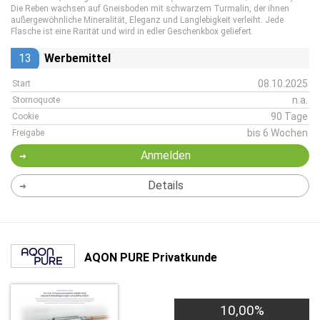
Die Reben wachsen auf Gneisboden mit schwarzem Turmalin, der ihnen
außergewöhnliche Mineralität, Eleganz und Langlebigkeit verleiht. Jede
Flasche ist eine Rarität und wird in edler Geschenkbox geliefert.
13
Werbemittel
08.10.2025
Start
n.a.
Stornoquote
90 Tage
Cookie
bis 6 Wochen
Freigabe
Anmelden
Details
AQON PURE Privatkunde
100,00€
10,00%