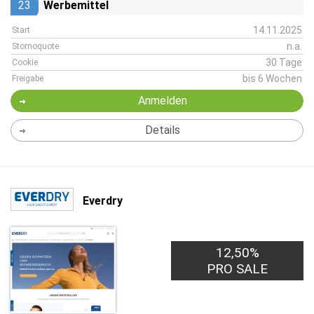
23
Werbemittel
14.11.2025
Start
n.a.
Stornoquote
30 Tage
Cookie
bis 6 Wochen
Freigabe
Anmelden
Details
Everdry
12,50%
PRO SALE