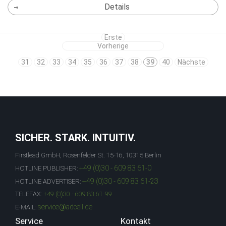
Details
Erste
Vorherige
31
32
33
34
35
36
37
38
39
40
Nächste
SICHER. STARK. INTUITIV.
Firstlead GmbH, Rosenfelder St. 15-16, 10315 Berlin
+49 (0)30 - 609 83 61-0
HOTLINE PUBLISHER:
+49 (0)30 - 609 83 61-23
HOTLINE ADVERTISER:
TELEFAX:
+49 (0)30 - 609 83 61-99
service@adcell.de
E-MAIL:
Service
Kontakt