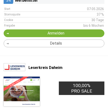
34
Werbemittel
07.05.2026
Start
37 %
Stornoquote
30 Tage
Cookie
bis 6 Wochen
Freigabe
Anmelden
Details
Leserkreis Daheim
EXKLUSIV
100,00%
PRO SALE