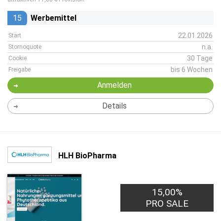
15
Werbemittel
22.01.2026
Start
n.a.
Stornoquote
30 Tage
Cookie
bis 6 Wochen
Freigabe
Anmelden
Details
HLH BioPharma
15,00%
PRO SALE