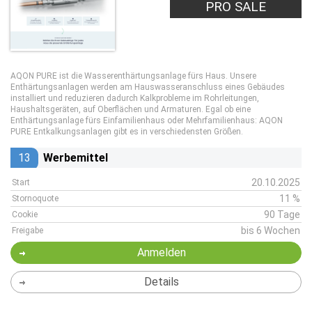
PRO LEAD
PRO SALE
AQON PURE ist die Wasserenthärtungsanlage fürs Haus. Unsere
Enthärtungsanlagen werden am Hauswasseranschluss eines Gebäudes
installiert und reduzieren dadurch Kalkprobleme im Rohrleitungen,
Haushaltsgeräten, auf Oberflächen und Armaturen. Egal ob eine
Enthärtungsanlage fürs Einfamilienhaus oder Mehrfamilienhaus: AQON
PURE Entkalkungsanlagen gibt es in verschiedensten Größen.
13
Werbemittel
20.10.2025
Start
11 %
Stornoquote
90 Tage
Cookie
bis 6 Wochen
Freigabe
Anmelden
Details