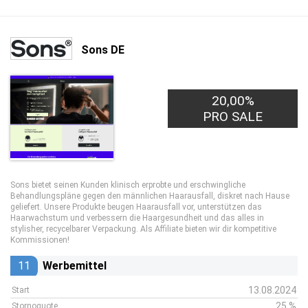
Sons DE
20,00%
PRO SALE
Sons bietet seinen Kunden klinisch erprobte und erschwingliche
Behandlungspläne gegen den männlichen Haarausfall, diskret nach Hause
geliefert. Unsere Produkte beugen Haarausfall vor, unterstützen das
Haarwachstum und verbessern die Haargesundheit und das alles in
stylisher, recycelbarer Verpackung. Als Affiliate bieten wir dir kompetitive
Kommissionen!
11
Werbemittel
13.08.2024
Start
25 %
Stornoquote