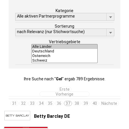
Kategorie
Alle aktiven Partnerprogramme
Sortierung
nach Relevanz (nur Stichwortsuche)
Vertriebsgebiete
Ihre Suche nach "
Gel
" ergab 789 Ergebnisse.
Erste
Vorherige
31
32
33
34
35
36
37
38
39
40
Nächste
Betty Barclay DE