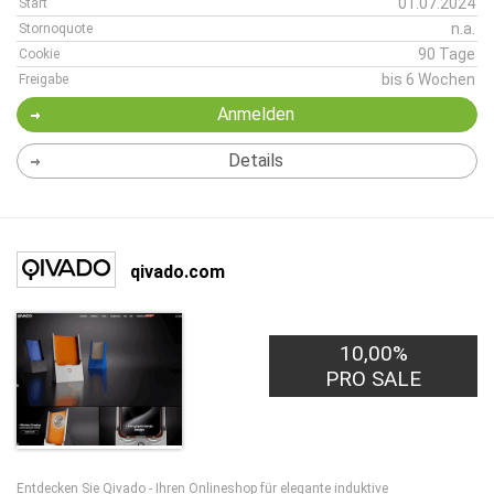
01.07.2024
Start
n.a.
Stornoquote
90 Tage
Cookie
bis 6 Wochen
Freigabe
Anmelden
Details
qivado.com
10,00%
PRO SALE
Entdecken Sie Qivado - Ihren Onlineshop für elegante induktive