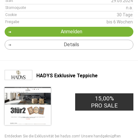
29.05.2024
Start
n.a.
Stornoquote
30 Tage
Cookie
bis 6 Wochen
Freigabe
Anmelden
Details
HADYS Exklusive Teppiche
15,00%
PRO SALE
Entdecken Sie die Exklusivität bei hadys.com! Unsere handgeknüpften