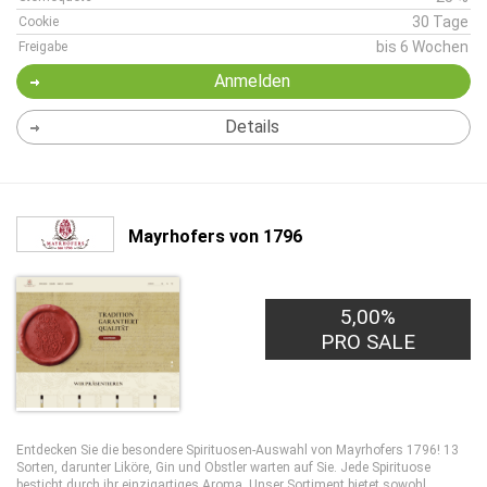
30 Tage
Cookie
bis 6 Wochen
Freigabe
Anmelden
Details
Mayrhofers von 1796
5,00%
PRO SALE
Entdecken Sie die besondere Spirituosen-Auswahl von Mayrhofers 1796! 13
Sorten, darunter Liköre, Gin und Obstler warten auf Sie. Jede Spirituose
besticht durch ihr einzigartiges Aroma. Unser Sortiment bietet sowohl