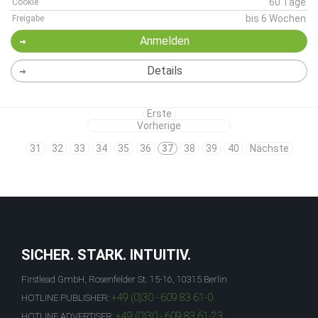
60 Tage
Cookie
bis 6 Wochen
Freigabe
Anmelden
Details
Erste
Vorherige
31
32
33
34
35
36
37
38
39
40
Nächste
SICHER. STARK. INTUITIV.
Firstlead GmbH, Rosenfelder St. 15-16, 10315 Berlin
+49 (0)30 - 609 83 61-0
HOTLINE PUBLISHER:
+49 (0)30 - 609 83 61-23
HOTLINE ADVERTISER: