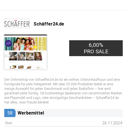
Schäffer24.de
6,00%
PRO SALE
Der Onlineshop von Schaeffer24.de ist ein echtes Online-Kaufhaus und eine
Fundgrube für jede Gelegenheit. Mit über 25.000 Produkten bietet er eine
riesige Auswahl für jeden Geschmack und jedes Bedürfnis – hier wird
garantiert jeder fündig. Ob hochwertige Spielwaren von renommierten Marken
wie Playmobil und Lego, oder einzigartige Geschenkideen – Schaeffer24.de
hat alles, was Freude bereitet.
58
Werbemittel
26.11.2024
Start