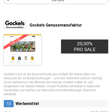
Gockels Genussmanufaktur
EXKLUSIV
20,00%
PRO SALE
Gockels Food ist die Gaumenfreude aus Krefeld! Wir bieten alles von
Gewürzen bis zu Backmischungen – und das Sortiment wächst ständig!
Unser Geheimnis? Wir pflanzen die meisten Zutaten selbst an und
kooperieren mit lokalen Helden. Unsere Produkte entstehen in liebevoller
Handarbeit und werden von Menschen mit Behinderungen charmant
etikettiert.
13
Werbemittel