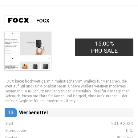
FOCX
15,00%
PRO SALE
FOCX bietet hochwertige, minimalistische Slim Wallets für Menschen, die
Wert auf Stil und Funktionalität legen. Unsere Wallets vereinen modernes
Design mit RFID-Schutz und langlebigen Materialien. Ideal für den täglichen
Gebrauch, bieten sie Platz für Karten und Bargeld, ohne aufzutragen – der
perfekte Begleiter für den modernen Lifestyle.
13
Werbemittel
23.09.2024
Start
0 %
Stornoquote
90 Tage
Cookie