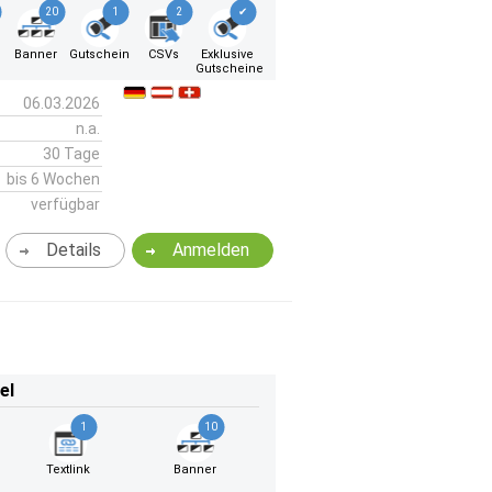
20
1
2
✔
Banner
Gutschein
CSVs
Exklusive
Gutscheine
06.03.2026
n.a.
30 Tage
bis 6 Wochen
verfügbar
Details
Anmelden
el
1
10
Textlink
Banner