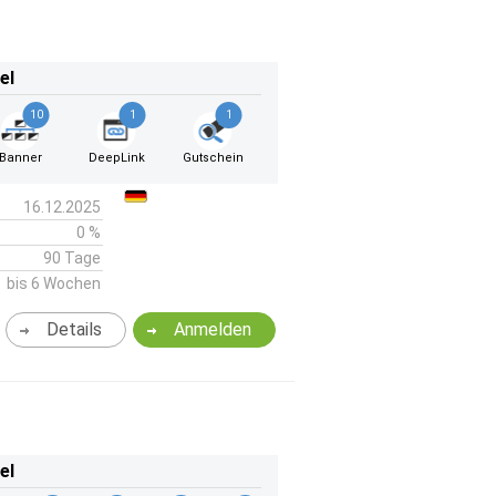
el
10
1
1
Banner
DeepLink
Gutschein
16.12.2025
0 %
90 Tage
bis 6 Wochen
Details
Anmelden
el