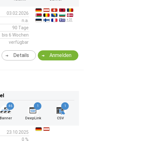
03.02.2026
+31
n.a.
90 Tage
bis 6 Wochen
verfügbar
Details
Anmelden
el
46
1
1
Banner
DeepLink
CSV
23.10.2025
0 %