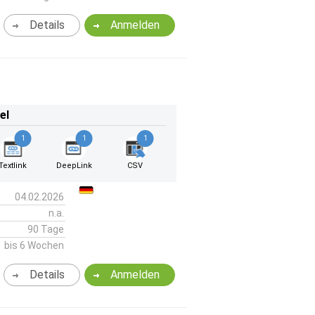
Details
Anmelden
el
1
1
1
Textlink
DeepLink
CSV
04.02.2026
n.a.
90 Tage
bis 6 Wochen
Details
Anmelden