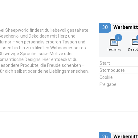
30
Werbemitt
Bei Sheepworld findest du liebevoll gestaltete
Geschenk- und Dekoideen mit Herz und
2
Humor – von personalisierbaren Tassen und
Kissen bis hin zu stilvollen Wohnaccessoires.
Textlinks
DeepL
Ob witzige Sprüche, süße Motive oder
romantische Designs: Hier entdeckst du
Start
besondere Produkte, die Freude schenken –
Stornoquote
für dich selbst oder deine Lieblingsmenschen.
Cookie
Freigabe
26
Werbemitt