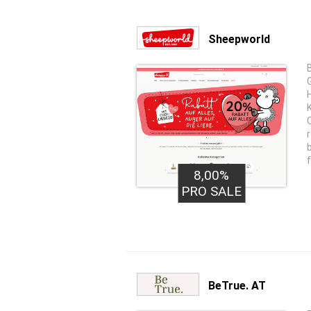
Sheepworld
8,00%
PRO SALE
BeTrue. AT