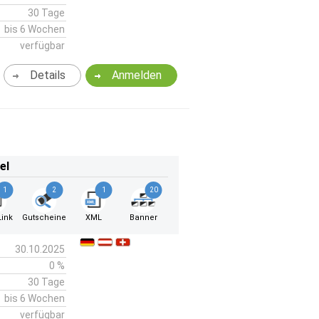
30 Tage
bis 6 Wochen
verfügbar
Details
Anmelden
el
1
2
1
20
ink
Gutscheine
XML
Banner
30.10.2025
0 %
30 Tage
bis 6 Wochen
verfügbar