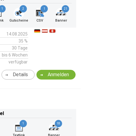
1
2
1
21
ink
Gutscheine
CSV
Banner
14.08.2025
35 %
30 Tage
bis 6 Wochen
verfügbar
Details
Anmelden
el
1
18
Textlink
Banner