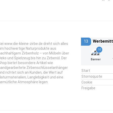
13
Werbemitt
Bei www.die-kleine-zirbe.de dreht sich alles
um hochwertige Naturprodukte aus
10
nachhaltigem Zirbenholz – von Möbeln über
Deko und Spielzeug bis hin zu Zirbenöl. Der
Banner
Shop bietet besondere Artikel wie
handgearbeitete Zirbenschlüsselanhänger
Start
und richtet sich an Kunden, die Wert auf
Stornoquote
Naturmaterialien, Langlebigkeit und eine
gemütliche Atmosphäre legen.
Cookie
Freigabe