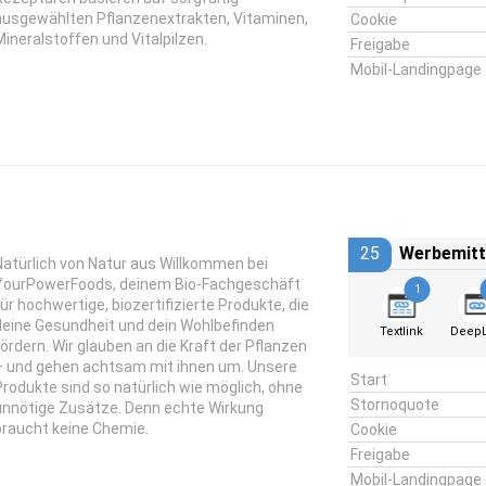
ausgewählten Pflanzenextrakten, Vitaminen,
Cookie
Mineralstoffen und Vitalpilzen.
Freigabe
Mobil-Landingpage
25
Werbemitt
Natürlich von Natur aus Willkommen bei
YourPowerFoods, deinem Bio-Fachgeschäft
1
für hochwertige, biozertifizierte Produkte, die
deine Gesundheit und dein Wohlbefinden
Textlink
DeepL
fördern. Wir glauben an die Kraft der Pflanzen
– und gehen achtsam mit ihnen um. Unsere
Start
Produkte sind so natürlich wie möglich, ohne
Stornoquote
unnötige Zusätze. Denn echte Wirkung
braucht keine Chemie.
Cookie
Freigabe
Mobil-Landingpage