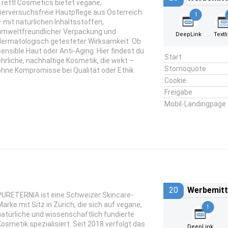
Trettl Cosmetics bietet vegane,
tierversuchsfreie Hautpflege aus Österreich
1
– mit natürlichen Inhaltsstoffen,
umweltfreundlicher Verpackung und
DeepLink
Textl
dermatologisch getesteter Wirksamkeit. Ob
sensible Haut oder Anti-Aging: Hier findest du
Start
ehrliche, nachhaltige Kosmetik, die wirkt –
Stornoquote
ohne Kompromisse bei Qualität oder Ethik
Cookie
Freigabe
Mobil-Landingpage
20
Werbemitt
PURETERNIA ist eine Schweizer Skincare-
Marke mit Sitz in Zürich, die sich auf vegane,
1
natürliche und wissenschaftlich fundierte
Kosmetik spezialisiert. Seit 2018 verfolgt das
DeepLink