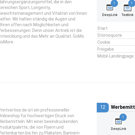
Nahrungsergänzungsmittel, die in den
1
1
Bereichen Sport, Longevity,
Gewichtsmanagement und Vitalität von Innen
DeepLink
Textlink
helfen. Wir halten ständig die Augen und
Ohren offen nach Möglichkeiten und
Start
Verbesserungen. Denn unser Antrieb ist die
Stornoquote
Entwicklung und das Mehr an Qualität. GoMo.
GoMore.
Cookie
Freigabe
Mobil-Landingpage
12
Werbemitt
Printvertise.de ist ein professioneller
Onlineshop für hochwertigen Druck von
1
Werbemitteln. Mit einer beeindruckenden
Produktpalette, die von Flyern und
DeepLink
Visitenkarten bis hin zu Plakaten, Bannern