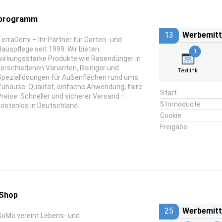
rprogramm
13
Werbemitt
TerraDomi – Ihr Partner für Garten- und
Hauspflege seit 1999. Wir bieten
1
wirkungsstarke Produkte wie Rasendünger in
verschiedenen Varianten, Reiniger und
Textlink
Speziallösungen für Außenflächen rund ums
Zuhause. Qualität, einfache Anwendung, faire
Start
Preise. Schneller und sicherer Versand –
Stornoquote
kostenlos in Deutschland.
Cookie
Freigabe
 Shop
25
Werbemitt
GoMo vereint Lebens- und