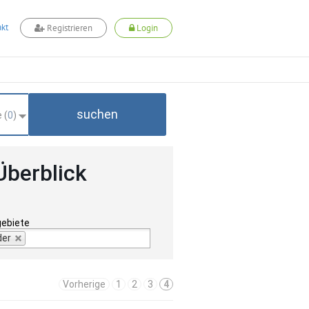
kt
Registrieren
Login
suchen
 (
0
)
Überblick
gebiete
der
Vorherige
1
2
3
4