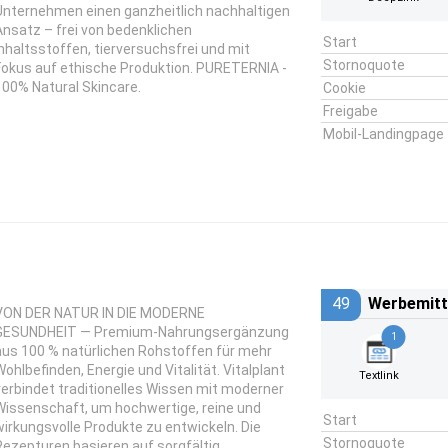
Unternehmen einen ganzheitlich nachhaltigen
Ansatz – frei von bedenklichen
Start
Inhaltsstoffen, tierversuchsfrei und mit
Stornoquote
Fokus auf ethische Produktion. PURETERNIA -
100% Natural Skincare.
Cookie
Freigabe
Mobil-Landingpage
49
Werbemitt
VON DER NATUR IN DIE MODERNE
GESUNDHEIT — Premium-Nahrungsergänzung
1
aus 100 % natürlichen Rohstoffen für mehr
Wohlbefinden, Energie und Vitalität. Vitalplant
Textlink
verbindet traditionelles Wissen mit moderner
Wissenschaft, um hochwertige, reine und
Start
wirkungsvolle Produkte zu entwickeln. Die
Stornoquote
Rezepturen basieren auf sorgfältig