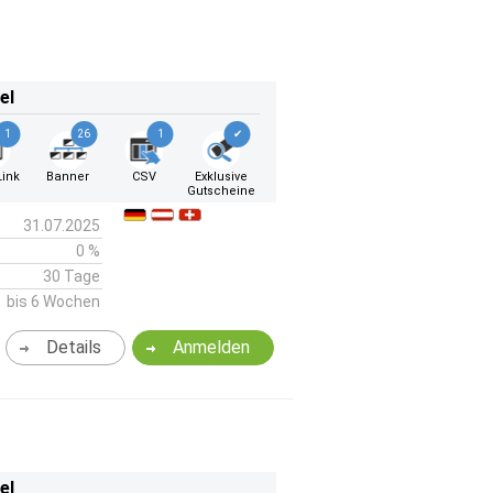
el
1
26
1
✔
ink
Banner
CSV
Exklusive
Gutscheine
31.07.2025
0 %
30 Tage
bis 6 Wochen
Details
Anmelden
el