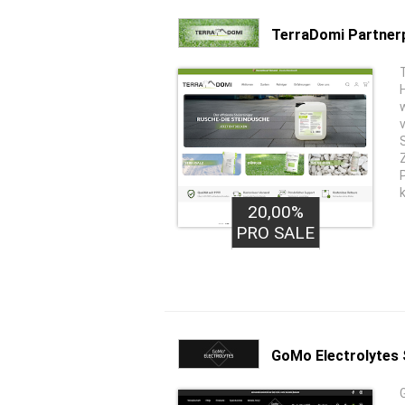
TerraDomi Partne
20,00%
PRO SALE
GoMo Electrolytes