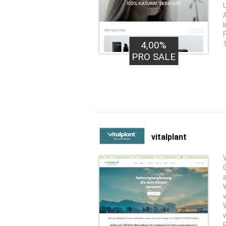
4,00%
PRO SALE
vitalplant