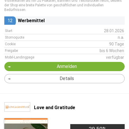
Visitenkarten bis hin zu Plakaten, Bannern und Textildrucken reicht, bedient
der Shop eine breite Palette von geschäftlichen und individuellen
Bedürfnissen.
12
Werbemittel
28.01.2026
Start
n.a.
Stornoquote
90 Tage
Cookie
bis 6 Wochen
Freigabe
verfügbar
Mobil-Landingpage
Anmelden
Details
Love and Gratitude
29,50%