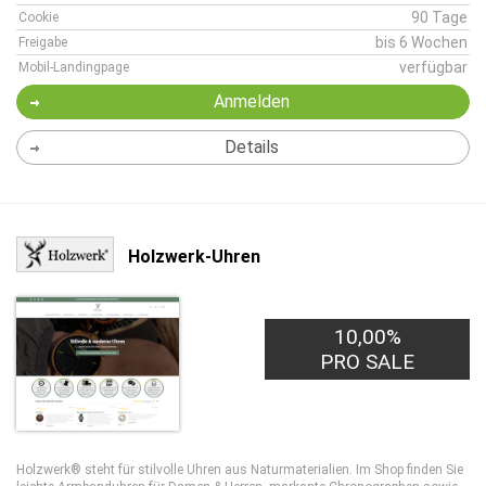
90 Tage
Cookie
bis 6 Wochen
Freigabe
verfügbar
Mobil-Landingpage
Anmelden
Details
Holzwerk-Uhren
10,00%
PRO SALE
Holzwerk® steht für stilvolle Uhren aus Naturmaterialien. Im Shop finden Sie