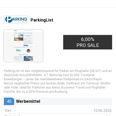
ParkingList
6,00%
3,00€
PRO LEAD
PRO SALE
ParkingList ist das Vergleichsportal für Parken am Flughafen (DE/AT) und an
deutschen Kreuzfahrthäfen. 4,7 Sterne bei fast 50.000 Trustpilot-
Bewertungen — eines der meistbewerteten Parkportale im DACH-Raum.
Nutzer vergleichen Preise und buchen direkt: Parkhaus am Terminal, Shuttle
oder Valet. Ideal für Publisher aus Reise, Business Travel und Flughafen-
transfer. Bis zu 6,00% Provision pro Buchung.
45
Werbemittel
10.06.2026
Start