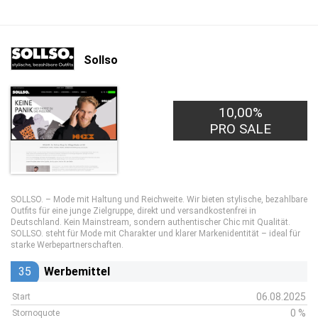
Sollso
10,00%
PRO SALE
SOLLSO. – Mode mit Haltung und Reichweite. Wir bieten stylische, bezahlbare
Outfits für eine junge Zielgruppe, direkt und versandkostenfrei in
Deutschland. Kein Mainstream, sondern authentischer Chic mit Qualität.
SOLLSO. steht für Mode mit Charakter und klarer Markenidentität – ideal für
starke Werbepartnerschaften.
35
Werbemittel
06.08.2025
Start
0 %
Stornoquote