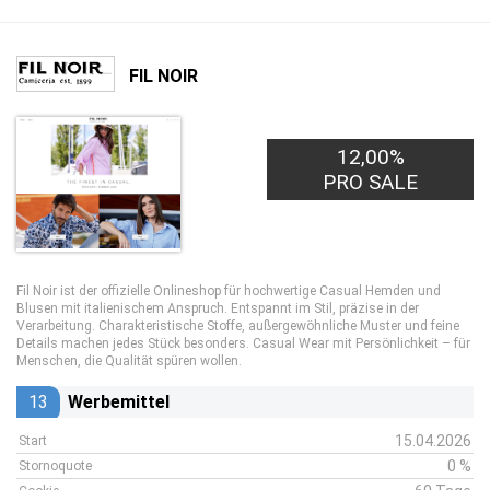
FIL NOIR
12,00%
PRO SALE
Fil Noir ist der offizielle Onlineshop für hochwertige Casual Hemden und
Blusen mit italienischem Anspruch. Entspannt im Stil, präzise in der
Verarbeitung. Charakteristische Stoffe, außergewöhnliche Muster und feine
Details machen jedes Stück besonders. Casual Wear mit Persönlichkeit – für
Menschen, die Qualität spüren wollen.
13
Werbemittel
15.04.2026
Start
0 %
Stornoquote