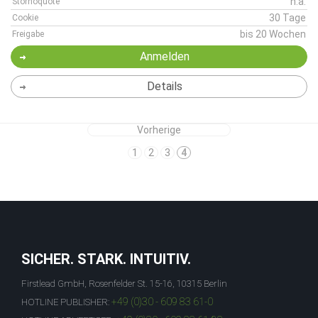
n.a.
Stornoquote
30 Tage
Cookie
bis 20 Wochen
Freigabe
Anmelden
Details
Vorherige
1
2
3
4
SICHER. STARK. INTUITIV.
Firstlead GmbH, Rosenfelder St. 15-16, 10315 Berlin
+49 (0)30 - 609 83 61-0
HOTLINE PUBLISHER: