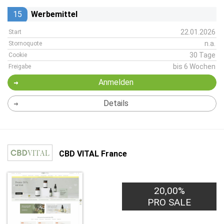
15
Werbemittel
22.01.2026
Start
n.a.
Stornoquote
30 Tage
Cookie
bis 6 Wochen
Freigabe
Anmelden
Details
CBD VITAL France
20,00%
PRO SALE