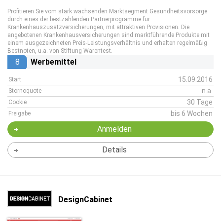
Profitieren Sie vom stark wachsenden Marktsegment Gesundheitsvorsorge
durch eines der bestzahlenden Partnerprogramme für
Krankenhauszusatzversicherungen, mit attraktiven Provisionen. Die
angebotenen Krankenhausversicherungen sind marktführende Produkte mit
einem ausgezeichneten Preis-Leistungsverhältnis und erhalten regelmäßig
Bestnoten, u.a. von Stiftung Warentest.
8
Werbemittel
15.09.2016
Start
n.a.
Stornoquote
30 Tage
Cookie
bis 6 Wochen
Freigabe
Anmelden
Details
DesignCabinet