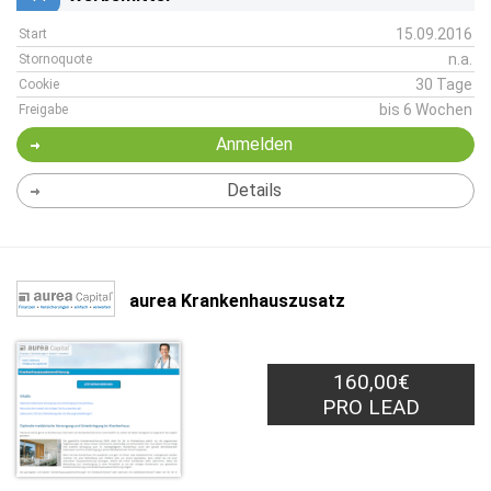
15.09.2016
Start
n.a.
Stornoquote
30 Tage
Cookie
bis 6 Wochen
Freigabe
Anmelden
Details
aurea Krankenhauszusatz
160,00€
PRO LEAD