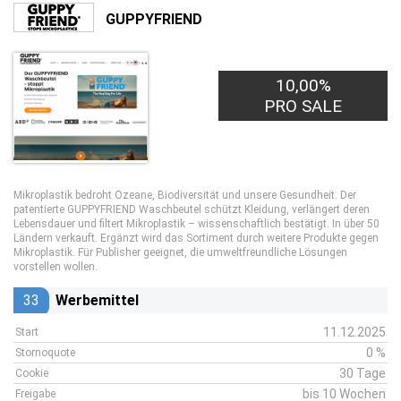
GUPPYFRIEND
10,00%
PRO SALE
Mikroplastik bedroht Ozeane, Biodiversität und unsere Gesundheit. Der
patentierte GUPPYFRIEND Waschbeutel schützt Kleidung, verlängert deren
Lebensdauer und filtert Mikroplastik – wissenschaftlich bestätigt. In über 50
Ländern verkauft. Ergänzt wird das Sortiment durch weitere Produkte gegen
Mikroplastik. Für Publisher geeignet, die umweltfreundliche Lösungen
vorstellen wollen.
33
Werbemittel
11.12.2025
Start
0 %
Stornoquote
30 Tage
Cookie
bis 10 Wochen
Freigabe