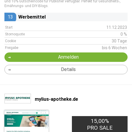
und 10% Gutscheincode für Publisher verfügbar. Perfekt für Gesundheits-,
Ernährungs- und DIY-Blogs.
13
Werbemittel
11.12.2023
Start
0 %
Stornoquote
30 Tage
Cookie
bis 6 Wochen
Freigabe
Anmelden
Details
mylius-apotheke.de
15,00%
PRO SALE