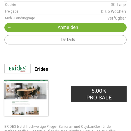
30 Tage
Cookie
bis 6 Wochen
Freigabe
verfügbar
Mobil-Landingpage
Anmelden
Details
Erides
5,00%
PRO SALE
ERIDES bietet hochwertige Pflege-, Senioren- und Objektmöbel für den