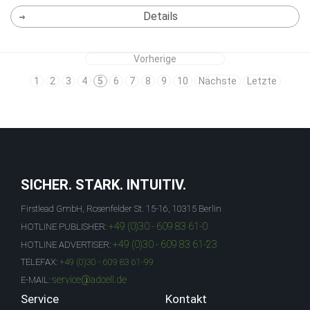
Details
Vorherige
1
2
3
4
5
6
7
8
9
10
Nächste
Letzte
SICHER. STARK. INTUITIV.
Firstlead GmbH, Rosenfelder St. 15-16, 10315 Berlin
+49 (0)30 - 609 83 61-0
HOTLINE PUBLISHER:
+49 (0)30 - 609 83 61-23
HOTLINE ADVERTISER:
TELEFAX:
+49 (0)30 - 609 83 61-99
service@adcell.de
E-MAIL:
Service
Kontakt