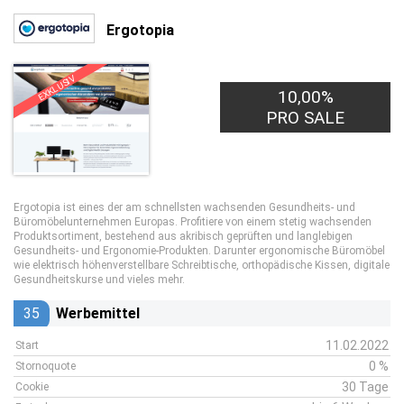
Ergotopia
EXKLUSIV
10,00%
PRO SALE
Ergotopia ist eines der am schnellsten wachsenden Gesundheits- und
Büromöbelunternehmen Europas. Profitiere von einem stetig wachsenden
Produktsortiment, bestehend aus akribisch geprüften und langlebigen
Gesundheits- und Ergonomie-Produkten. Darunter ergonomische Büromöbel
wie elektrisch höhenverstellbare Schreibtische, orthopädische Kissen, digitale
Gesundheitskurse und vieles mehr.
35
Werbemittel
11.02.2022
Start
0 %
Stornoquote
30 Tage
Cookie