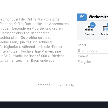
59
Werbemitt
Bagmondo ist der Online-Marktplatz für
Taschen, Koffer, Rucksäcke und Accessoires
50
mit dem besonderen Plus: Bei uns kaufen
Kund:innen direkt bei stationären
Banner
Textli
Fachhändlern. So profitieren sie von
Fachwissen, Qualität und schneller
Start
Verfügbarkeit, während sie lokale Händler
Stornoquote
unterstützen. Hochwertige Marken, eine
große Auswahl und über 45.000 zufriedene
Cookie
Kund:innen zeichnen Bagmondo aus.
Freigabe
Vorherige
1
2
3
4