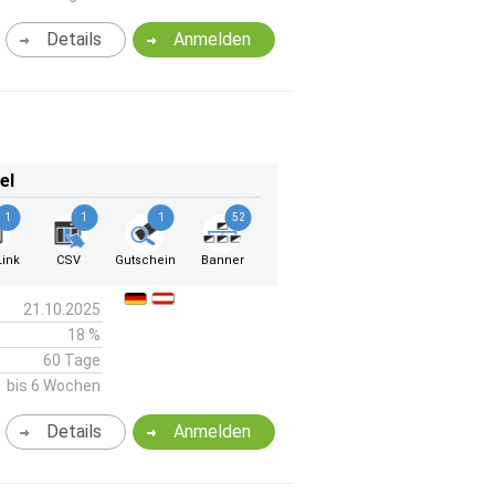
Details
Anmelden
el
1
1
1
52
ink
CSV
Gutschein
Banner
21.10.2025
18 %
60 Tage
bis 6 Wochen
Details
Anmelden