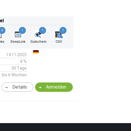
el
6
1
1
1
nks
DeepLink
Gutschein
CSV
14.11.2025
8 %
30 Tage
bis 6 Wochen
Details
Anmelden