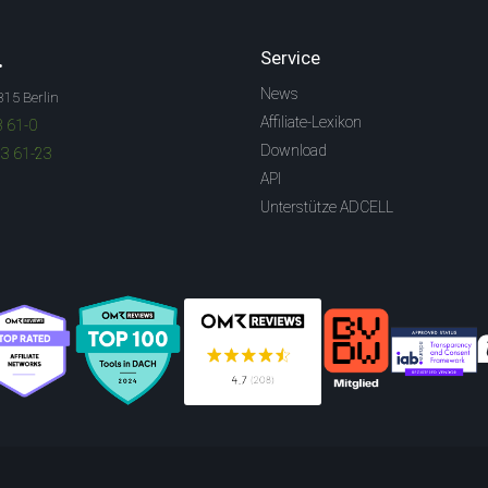
.
Service
News
315 Berlin
Affiliate-Lexikon
3 61-0
Download
83 61-23
API
Unterstütze ADCELL