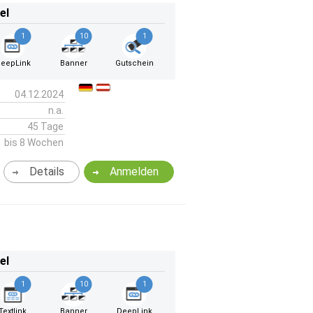
el
1
10
1
eepLink
Banner
Gutschein
04.12.2024
n.a.
45 Tage
bis 8 Wochen
Details
Anmelden
el
1
10
1
Textlink
Banner
DeepLink