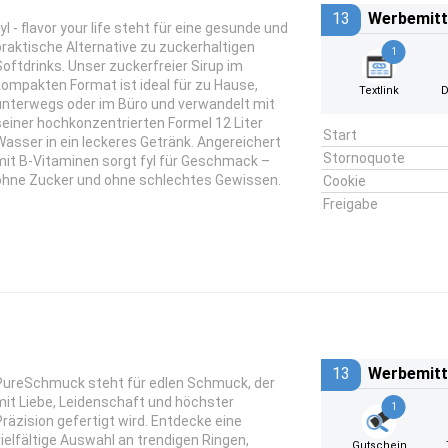
13
Werbemitt
fyl - flavor your life steht für eine gesunde und
praktische Alternative zu zuckerhaltigen
1
Softdrinks. Unser zuckerfreier Sirup im
kompakten Format ist ideal für zu Hause,
Textlink
D
unterwegs oder im Büro und verwandelt mit
seiner hochkonzentrierten Formel 12 Liter
Start
Wasser in ein leckeres Getränk. Angereichert
Stornoquote
mit B-Vitaminen sorgt fyl für Geschmack –
ohne Zucker und ohne schlechtes Gewissen.
Cookie
Freigabe
13
Werbemitt
PureSchmuck steht für edlen Schmuck, der
mit Liebe, Leidenschaft und höchster
1
Präzision gefertigt wird. Entdecke eine
vielfältige Auswahl an trendigen Ringen,
Gutschein