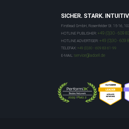
SICHER. STARK. INTUITIV
Firstlead GmbH, Rosenfelder St. 15-16, 10
+49 (0)30 - 609 8
HOTLINE PUBLISHER:
+49 (0)30 - 609 
HOTLINE ADVERTISER:
TELEFAX:
+49 (0)30 - 609 83 61-99
service@adcell.de
E-MAIL: