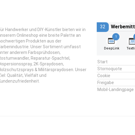
32
Werbemitt
Für Handwerker und DIY-Künstler bieten wir in
unserem Onlineshop eine breite Palette an
1
hochwertigen Produkten aus der
Farbenindustrie. Unser Sortiment umfasst
DeepLink
Textl
unter anderem Farbsprühdosen,
Rostumwandler, Reparatur-Spachtel,
Start
Dispersionsspray, 2K-Spraydosen,
Stornoquote
Holzschutzsprays & Militärspraydosen. Unser
iel: Qualität, Vielfalt und
Cookie
Kundenzufriedenheit.
Freigabe
Mobil-Landingpage