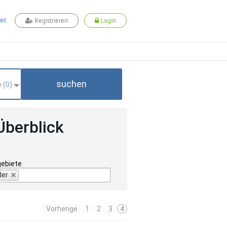
kt
Registrieren
Login
suchen
 (
0
)
Überblick
gebiete
der
Vorherige
1
2
3
4