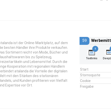
59
Werbemitt
atalanda ist der Online-Marktplatz, auf dem
die besten Händler ihre Produkte verkaufen.
4
Das Sortiment reicht von Mode, Bücher und
Haushaltswaren bis zu Spielzeug,
Textlinks
DeepL
Freizeitartikeln und Lebensmittel. Durch die
enge Kooperation mit regionalen Händlern
Start
verbindet atalanda die Vorteile der digitalen
Stornoquote
Welt mit den Stärken des stationären
Handels, und Kunden profitieren von Vielfalt
Cookie
und Expertise vor Ort.
Freigabe