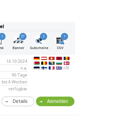
el
1
27
2
1
ink
Banner
Gutscheine
CSV
16.10.2024
+30
n.a.
90 Tage
bis 6 Wochen
verfügbar
Details
Anmelden