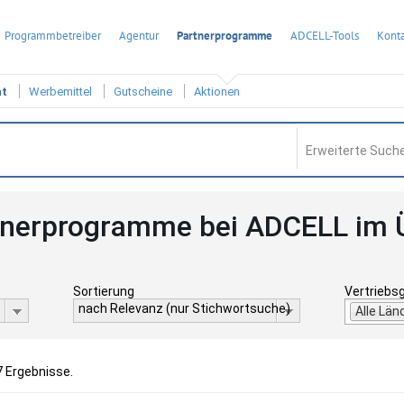
Programmbetreiber
Agentur
Partnerprogramme
ADCELL-Tools
Konta
ht
Werbemittel
Gutscheine
Aktionen
Erweiterte Suche
tnerprogramme bei ADCELL im 
Sortierung
Vertriebs
nach Relevanz (nur Stichwortsuche)
Alle Län
7 Ergebnisse.