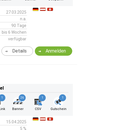
27.03.2025
n.a.
90 Tage
bis 6 Wochen
verfügbar
Details
Anmelden
el
1
26
1
1
ink
Banner
CSV
Gutschein
15.04.2025
5 %