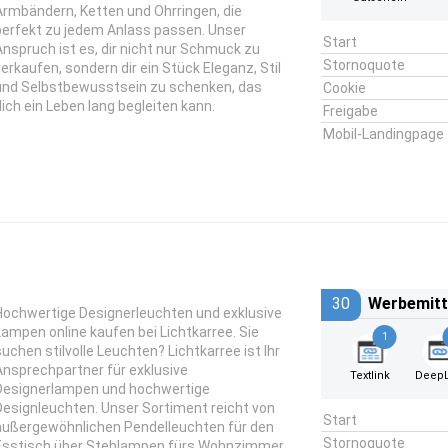
Armbändern, Ketten und Ohrringen, die
perfekt zu jedem Anlass passen. Unser
Start
Anspruch ist es, dir nicht nur Schmuck zu
Stornoquote
verkaufen, sondern dir ein Stück Eleganz, Stil
und Selbstbewusstsein zu schenken, das
Cookie
dich ein Leben lang begleiten kann.
Freigabe
Mobil-Landingpage
30
Werbemitt
Hochwertige Designerleuchten und exklusive
Lampen online kaufen bei Lichtkarree. Sie
1
suchen stilvolle Leuchten? Lichtkarree ist Ihr
Ansprechpartner für exklusive
Textlink
DeepL
Designerlampen und hochwertige
Designleuchten. Unser Sortiment reicht von
Start
außergewöhnlichen Pendelleuchten für den
Stornoquote
Esstisch über Stehlampen fürs Wohnzimmer