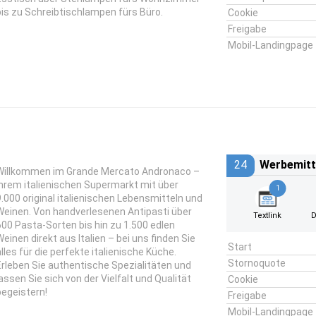
bis zu Schreibtischlampen fürs Büro.
Cookie
Freigabe
Mobil-Landingpage
24
Werbemitt
Willkommen im Grande Mercato Andronaco –
Ihrem italienischen Supermarkt mit über
1
9.000 original italienischen Lebensmitteln und
Weinen. Von handverlesenen Antipasti über
Textlink
D
600 Pasta-Sorten bis hin zu 1.500 edlen
Weinen direkt aus Italien – bei uns finden Sie
Start
alles für die perfekte italienische Küche.
Stornoquote
Erleben Sie authentische Spezialitäten und
lassen Sie sich von der Vielfalt und Qualität
Cookie
begeistern!
Freigabe
Mobil-Landingpage