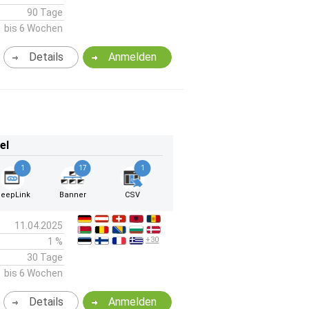
90 Tage
bis 6 Wochen
Details
Anmelden
el
1
17
1
eepLink
Banner
CSV
11.04.2025
+30
1 %
30 Tage
bis 6 Wochen
Details
Anmelden