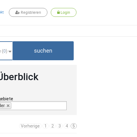
kt
Registrieren
Login
suchen
 (
0
)
Überblick
gebiete
der
Vorherige
1
2
3
4
5