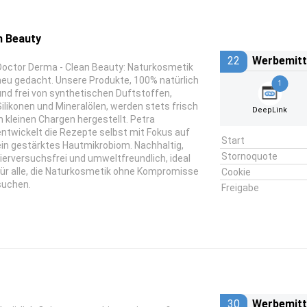
 Beauty
22
Werbemitt
Doctor Derma - Clean Beauty: Naturkosmetik
neu gedacht. Unsere Produkte, 100% natürlich
1
und frei von synthetischen Duftstoffen,
Silikonen und Mineralölen, werden stets frisch
DeepLink
in kleinen Chargen hergestellt. Petra
entwickelt die Rezepte selbst mit Fokus auf
Start
ein gestärktes Hautmikrobiom. Nachhaltig,
Stornoquote
tierversuchsfrei und umweltfreundlich, ideal
für alle, die Naturkosmetik ohne Kompromisse
Cookie
suchen.
Freigabe
30
Werbemitt