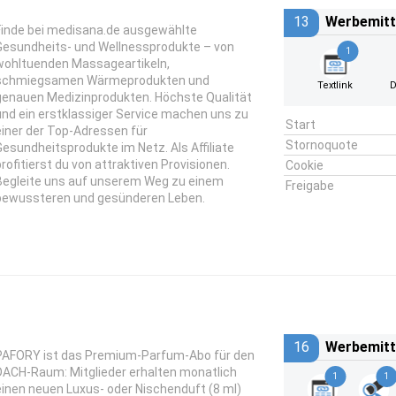
13
Werbemitt
Finde bei medisana.de ausgewählte
Gesundheits- und Wellnessprodukte – von
1
wohltuenden Massageartikeln,
schmiegsamen Wärmeprodukten und
Textlink
D
genauen Medizinprodukten. Höchste Qualität
und ein erstklassiger Service machen uns zu
Start
einer der Top-Adressen für
Stornoquote
Gesundheitsprodukte im Netz. Als Affiliate
profitierst du von attraktiven Provisionen.
Cookie
Begleite uns auf unserem Weg zu einem
Freigabe
bewussteren und gesünderen Leben.
16
Werbemitt
PAFORY ist das Premium-Parfum-Abo für den
DACH-Raum: Mitglieder erhalten monatlich
1
1
einen neuen Luxus- oder Nischenduft (8 ml)