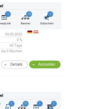
el
1
10
1
eepLink
Banner
Gutschein
09.09.2025
0 %
60 Tage
bis 6 Wochen
Details
Anmelden
el
1
11
1
1