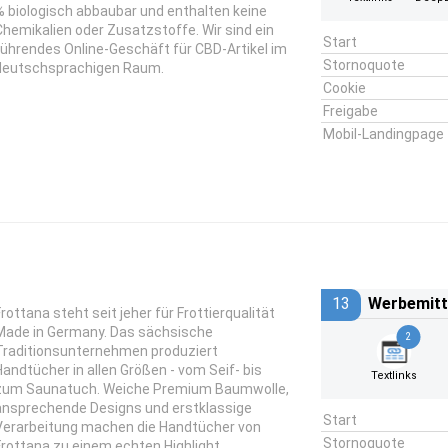
% biologisch abbaubar und enthalten keine
Chemikalien oder Zusatzstoffe. Wir sind ein
Start
führendes Online-Geschäft für CBD-Artikel im
Stornoquote
deutschsprachigen Raum.
Cookie
Freigabe
Mobil-Landingpage
13
Werbemitt
Frottana steht seit jeher für Frottierqualität
Made in Germany. Das sächsische
2
Traditionsunternehmen produziert
Handtücher in allen Größen - vom Seif- bis
Textlinks
zum Saunatuch. Weiche Premium Baumwolle,
ansprechende Designs und erstklassige
Start
Verarbeitung machen die Handtücher von
Stornoquote
Frottana zu einem echten Highlight.