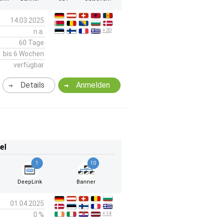
14.03.2025
+30
n.a.
60 Tage
bis 6 Wochen
verfügbar
Details
Anmelden
el
1
10
DeepLink
Banner
01.04.2025
+14
0 %