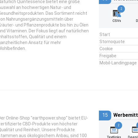
Natürlich Quintessence bietet eine große
Auswahl an hochwertigen Natur- und
2
Gesundheitsprodukten. Das Sortiment reicht
von Nahrungsergänzungsmitteln über
CSVs
D
Kräuter- und Pflanzenprodukte bis hin zu Ölen
und Vitaminen. Der Fokus liegt auf natürlichen
Start
Inhaltsstoffen, Qualität und einem
Stornoquote
ganzheitlichen Ansatz für mehr
Wohlbefinden.
Cookie
Freigabe
Mobil-Landingpage
15
Werbemitt
Der Online-Shop "earthpower.shop" bietet EU-
zertifizierte CBD-Produkte von höchster
2
Qualität und Reinheit. Unsere Produkte
stammen aus ökologischem Anbau, sind 100
Textlinks
DeepL