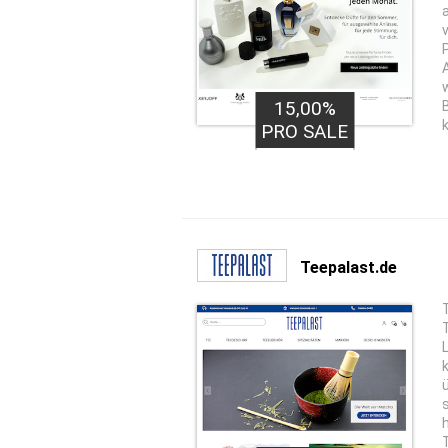
15,00%
20,00€
PRO LEAD
PRO SALE
Teepalast.de