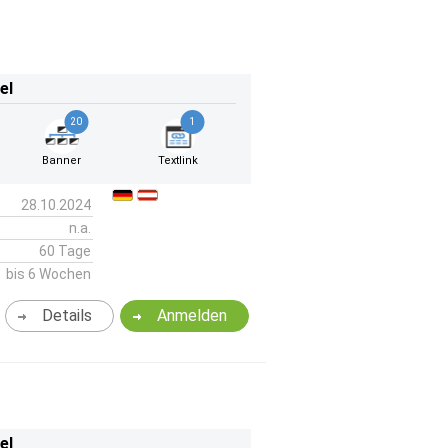
el
20
1
Banner
Textlink
28.10.2024
n.a.
60 Tage
bis 6 Wochen
Details
Anmelden
el