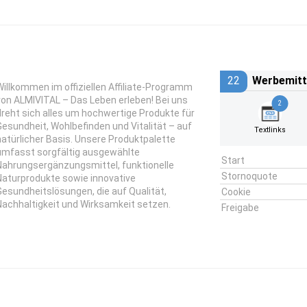
22
Werbemitt
Willkommen im offiziellen Affiliate-Programm
von ALMIVITAL – Das Leben erleben! Bei uns
2
dreht sich alles um hochwertige Produkte für
Gesundheit, Wohlbefinden und Vitalität – auf
Textlinks
natürlicher Basis. Unsere Produktpalette
umfasst sorgfältig ausgewählte
Start
Nahrungsergänzungsmittel, funktionelle
Stornoquote
Naturprodukte sowie innovative
Gesundheitslösungen, die auf Qualität,
Cookie
Nachhaltigkeit und Wirksamkeit setzen.
Freigabe