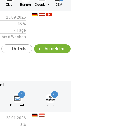
n
XML
Banner
DeepLink
CSV
25.09.2025
45 %
7 Tage
bis 6 Wochen
Details
Anmelden
el
1
20
DeepLink
Banner
28.01.2026
0 %