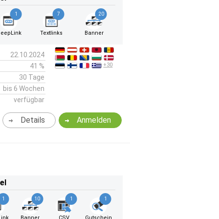
1
7
20
eepLink
Textlinks
Banner
22.10.2024
+30
41 %
30 Tage
bis 6 Wochen
verfügbar
Details
Anmelden
el
1
10
1
1
ink
Banner
CSV
Gutschein