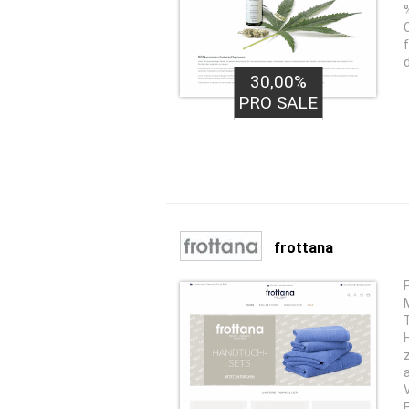
30,00%
PRO SALE
frottana