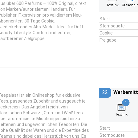
aus über 600 Parfums – 100% Original, direkt
Textlink
Gutschei
von Marken/autorisierten Händlern. Für
Publisher: Fixprovision pro validiertem Neu-
Start
Abonnenten, 30 Tage Cookie,
Stornoquote
wiederkehrendes Abo-Modell. Ideal für Duft-,
Beauty-Lifestyle-Content mit echter,
Cookie
kaufbereiter Zielgruppe.
Freigabe
22
Werbemitt
Teepalast ist ein Onlineshop für exklusive
Tees, passendes Zubehör und ausgesuchte
1
Leckereien. Das Angebot reicht von
klassischen Schwarz-, Grün- und Weißtees
Textlink
über aromatisierte Mischungen bis hin zu
seltenen und ungewöhnlichen Teesorten. Die
Start
hohe Qualität der Waren und die Expertise des
Stornoquote
Teams sind dabei das Herzstück von uns. Es