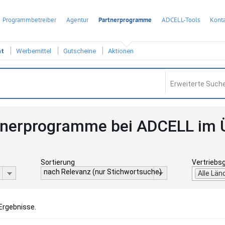
Programmbetreiber
Agentur
Partnerprogramme
ADCELL-Tools
Konta
ht
Werbemittel
Gutscheine
Aktionen
Erweiterte Suche
tnerprogramme bei ADCELL im 
Sortierung
Vertriebs
nach Relevanz (nur Stichwortsuche)
Alle Län
 Ergebnisse.