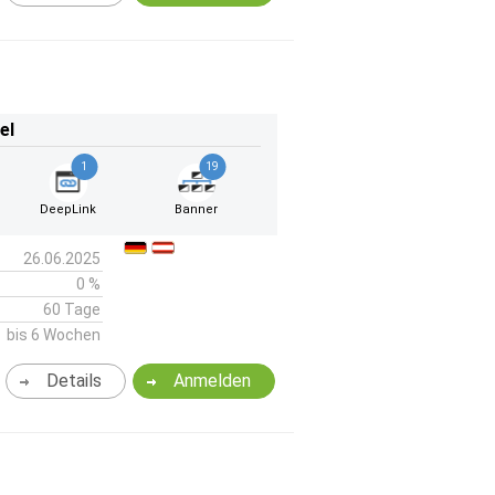
el
1
19
DeepLink
Banner
26.06.2025
0 %
60 Tage
bis 6 Wochen
Details
Anmelden