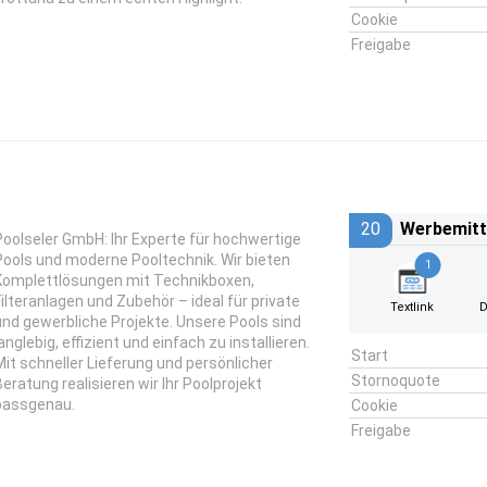
Cookie
Freigabe
20
Werbemitt
Poolseler GmbH: Ihr Experte für hochwertige
Pools und moderne Pooltechnik. Wir bieten
1
Komplettlösungen mit Technikboxen,
Filteranlagen und Zubehör – ideal für private
Textlink
D
und gewerbliche Projekte. Unsere Pools sind
anglebig, effizient und einfach zu installieren.
Start
Mit schneller Lieferung und persönlicher
Stornoquote
Beratung realisieren wir Ihr Poolprojekt
passgenau.
Cookie
Freigabe