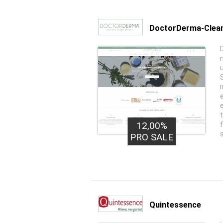
DoctorDerma-Clean
12,00%
PRO SALE
Quintessence