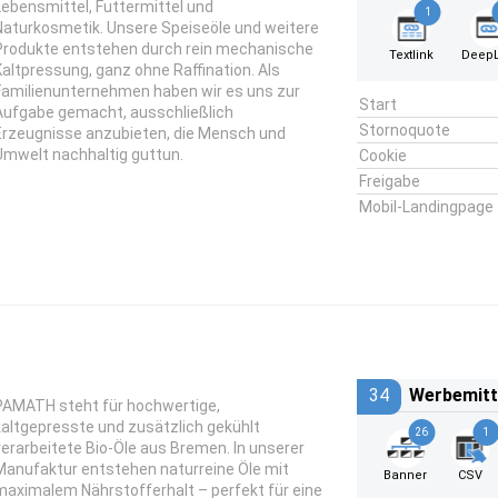
Lebensmittel, Futtermittel und
1
Naturkosmetik. Unsere Speiseöle und weitere
Produkte entstehen durch rein mechanische
Textlink
DeepL
Kaltpressung, ganz ohne Raffination. Als
Familienunternehmen haben wir es uns zur
Start
Aufgabe gemacht, ausschließlich
Stornoquote
Erzeugnisse anzubieten, die Mensch und
Umwelt nachhaltig guttun.
Cookie
Freigabe
Mobil-Landingpage
34
Werbemitt
PAMATH steht für hochwertige,
kaltgepresste und zusätzlich gekühlt
26
1
verarbeitete Bio-Öle aus Bremen. In unserer
Manufaktur entstehen naturreine Öle mit
Banner
CSV
maximalem Nährstofferhalt – perfekt für eine