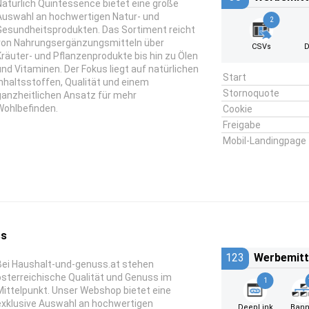
Natürlich Quintessence bietet eine große
Auswahl an hochwertigen Natur- und
2
Gesundheitsprodukten. Das Sortiment reicht
von Nahrungsergänzungsmitteln über
CSVs
D
Kräuter- und Pflanzenprodukte bis hin zu Ölen
und Vitaminen. Der Fokus liegt auf natürlichen
Start
Inhaltsstoffen, Qualität und einem
Stornoquote
ganzheitlichen Ansatz für mehr
Wohlbefinden.
Cookie
Freigabe
Mobil-Landingpage
ss
123
Werbemitt
Bei Haushalt-und-genuss.at stehen
österreichische Qualität und Genuss im
1
Mittelpunkt. Unser Webshop bietet eine
exklusive Auswahl an hochwertigen
DeepLink
Bann