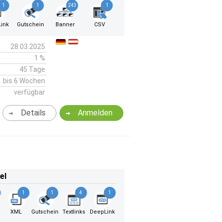
1
1
243
1
ink
Gutschein
Banner
CSV
28.03.2025
1 %
45 Tage
bis 6 Wochen
verfügbar
Details
Anmelden
el
1
1
4
1
XML
Gutschein
Textlinks
DeepLink