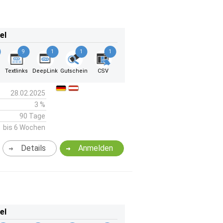
el
9
1
1
1
Textlinks
DeepLink
Gutschein
CSV
28.02.2025
3 %
90 Tage
bis 6 Wochen
Details
Anmelden
el