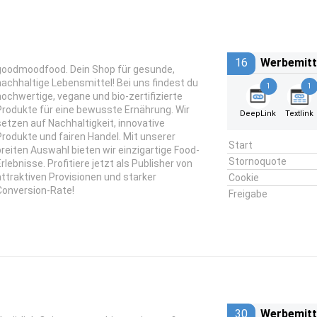
16
Werbemitt
goodmoodfood. Dein Shop für gesunde,
nachhaltige Lebensmittel! Bei uns findest du
1
1
hochwertige, vegane und bio-zertifizierte
Produkte für eine bewusste Ernährung. Wir
DeepLink
Textlink
setzen auf Nachhaltigkeit, innovative
Produkte und fairen Handel. Mit unserer
Start
breiten Auswahl bieten wir einzigartige Food-
Stornoquote
Erlebnisse. Profitiere jetzt als Publisher von
attraktiven Provisionen und starker
Cookie
Conversion-Rate!
Freigabe
30
Werbemitt