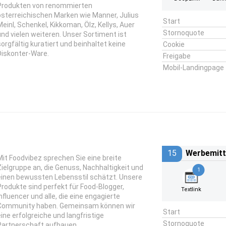
Produkten von renommierten
österreichischen Marken wie Manner, Julius
Start
Meinl, Schenkel, Kikkoman, Ölz, Kellys, Auer
Stornoquote
und vielen weiteren. Unser Sortiment ist
sorgfältig kuratiert und beinhaltet keine
Cookie
Diskonter-Ware.
Freigabe
Mobil-Landingpage
15
Werbemitt
Mit Foodvibez sprechen Sie eine breite
Zielgruppe an, die Genuss, Nachhaltigkeit und
1
einen bewussten Lebensstil schätzt. Unsere
Produkte sind perfekt für Food-Blogger,
Textlink
Influencer und alle, die eine engagierte
Community haben. Gemeinsam können wir
Start
eine erfolgreiche und langfristige
Stornoquote
Partnerschaft aufbauen.