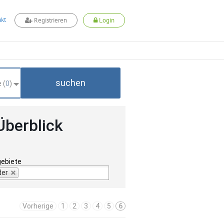
kt
Registrieren
Login
suchen
 (
0
)
Überblick
gebiete
der
Vorherige
1
2
3
4
5
6