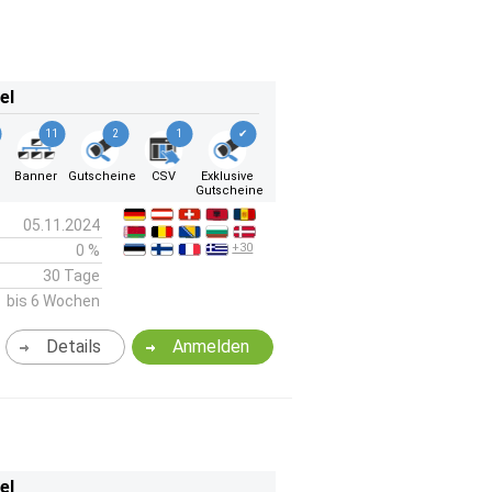
el
11
2
1
✔
Banner
Gutscheine
CSV
Exklusive
Gutscheine
05.11.2024
+30
0 %
30 Tage
bis 6 Wochen
Details
Anmelden
el