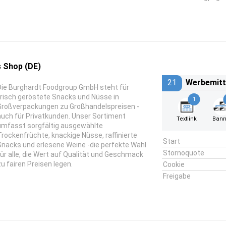
s Shop (DE)
21
Werbemitt
Die Burghardt Foodgroup GmbH steht für
frisch geröstete Snacks und Nüsse in
1
Großverpackungen zu Großhandelspreisen -
auch für Privatkunden. Unser Sortiment
Textlink
Bann
umfasst sorgfältig ausgewählte
Trockenfrüchte, knackige Nüsse, raffinierte
Start
Snacks und erlesene Weine -die perfekte Wahl
Stornoquote
für alle, die Wert auf Qualität und Geschmack
zu fairen Preisen legen.
Cookie
Freigabe