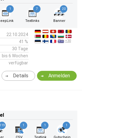
1
7
20
eepLink
Textlinks
Banner
22.10.2024
+30
41 %
30 Tage
bis 6 Wochen
verfügbar
Details
Anmelden
el
119
1
1
1
er
CSV
Textlink
Gutschein