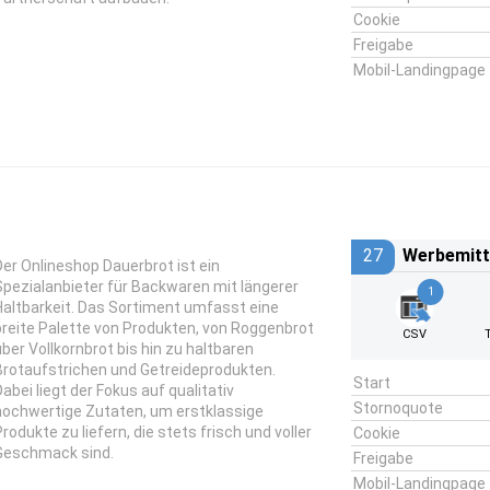
Cookie
Freigabe
Mobil-Landingpage
27
Werbemitt
Der Onlineshop Dauerbrot ist ein
Spezialanbieter für Backwaren mit längerer
1
Haltbarkeit. Das Sortiment umfasst eine
breite Palette von Produkten, von Roggenbrot
CSV
über Vollkornbrot bis hin zu haltbaren
Brotaufstrichen und Getreideprodukten.
Start
Dabei liegt der Fokus auf qualitativ
Stornoquote
hochwertige Zutaten, um erstklassige
Produkte zu liefern, die stets frisch und voller
Cookie
Geschmack sind.
Freigabe
Mobil-Landingpage