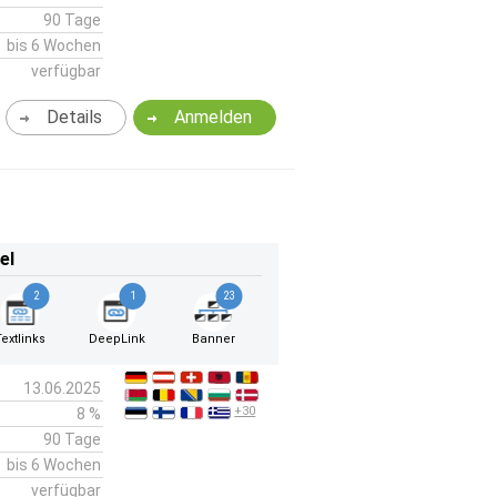
90 Tage
bis 6 Wochen
verfügbar
Details
Anmelden
el
2
1
23
Textlinks
DeepLink
Banner
13.06.2025
+30
8 %
90 Tage
bis 6 Wochen
verfügbar