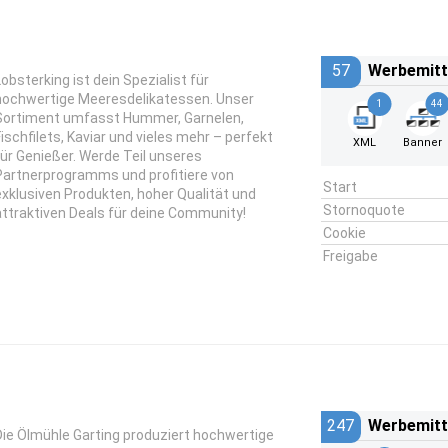
57
Werbemitt
Lobsterking ist dein Spezialist für
hochwertige Meeresdelikatessen. Unser
1
44
Sortiment umfasst Hummer, Garnelen,
Fischfilets, Kaviar und vieles mehr – perfekt
XML
Banner
für Genießer. Werde Teil unseres
Partnerprogramms und profitiere von
Start
exklusiven Produkten, hoher Qualität und
Stornoquote
attraktiven Deals für deine Community!
Cookie
Freigabe
247
Werbemitt
Die Ölmühle Garting produziert hochwertige