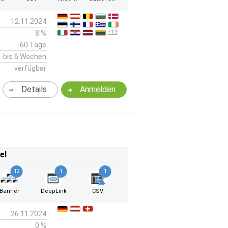
12.11.2024
+13
8 %
60 Tage
bis 6 Wochen
verfügbar
Details
Anmelden
el
12
1
1
Banner
DeepLink
CSV
26.11.2024
0 %