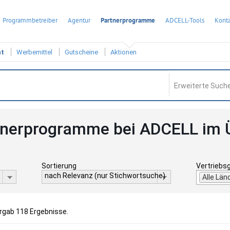
Programmbetreiber
Agentur
Partnerprogramme
ADCELL-Tools
Konta
ht
Werbemittel
Gutscheine
Aktionen
Erweiterte Suche
tnerprogramme bei ADCELL im 
Sortierung
Vertriebs
nach Relevanz (nur Stichwortsuche)
Alle Län
ergab 118 Ergebnisse.