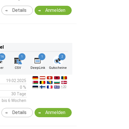
Details
Anmelden
el
16
1
1
2
er
CSV
DeepLink
Gutscheine
19.02.2025
+30
0 %
30 Tage
bis 6 Wochen
Details
Anmelden