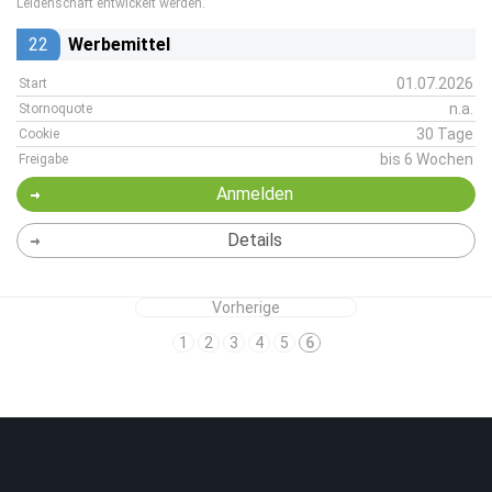
Leidenschaft entwickelt werden.
22
Werbemittel
01.07.2026
Start
n.a.
Stornoquote
30 Tage
Cookie
bis 6 Wochen
Freigabe
Anmelden
Details
Vorherige
1
2
3
4
5
6