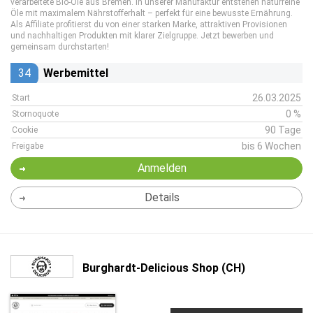
verarbeitete Bio-Öle aus Bremen. In unserer Manufaktur entstehen naturreine
Öle mit maximalem Nährstofferhalt – perfekt für eine bewusste Ernährung.
Als Affiliate profitierst du von einer starken Marke, attraktiven Provisionen
und nachhaltigen Produkten mit klarer Zielgruppe. Jetzt bewerben und
gemeinsam durchstarten!
34
Werbemittel
26.03.2025
Start
0 %
Stornoquote
90 Tage
Cookie
bis 6 Wochen
Freigabe
Anmelden
Details
Burghardt-Delicious Shop (CH)