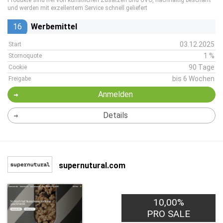
Produkte sind frei von künstlichen Zusätzen und GVO, nachhaltig beschafft
und werden mit exzellentem Service schnell geliefert
16
Werbemittel
03.12.2025
Start
1 %
Stornoquote
90 Tage
Cookie
bis 6 Wochen
Freigabe
Anmelden
Details
supernutural.com
10,00%
PRO SALE