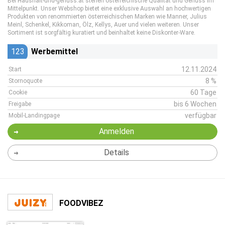
Bei Haushalt-und-genuss.at stehen österreichische Qualität und Genuss im
Mittelpunkt. Unser Webshop bietet eine exklusive Auswahl an hochwertigen
Produkten von renommierten österreichischen Marken wie Manner, Julius
Meinl, Schenkel, Kikkoman, Ölz, Kellys, Auer und vielen weiteren. Unser
Sortiment ist sorgfältig kuratiert und beinhaltet keine Diskonter-Ware.
123
Werbemittel
12.11.2024
Start
8 %
Stornoquote
60 Tage
Cookie
bis 6 Wochen
Freigabe
verfügbar
Mobil-Landingpage
Anmelden
Details
FOODVIBEZ