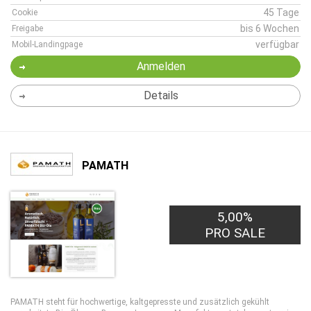
45 Tage
Cookie
bis 6 Wochen
Freigabe
verfügbar
Mobil-Landingpage
Anmelden
Details
PAMATH
5,00%
PRO SALE
PAMATH steht für hochwertige, kaltgepresste und zusätzlich gekühlt