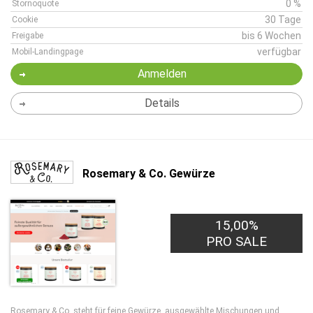
0 %
Stornoquote
30 Tage
Cookie
bis 6 Wochen
Freigabe
verfügbar
Mobil-Landingpage
Anmelden
Details
Rosemary & Co. Gewürze
15,00%
PRO SALE
Rosemary & Co. steht für feine Gewürze, ausgewählte Mischungen und