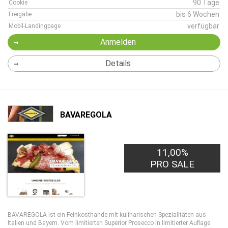
90 Tage
Cookie
bis 6 Wochen
Freigabe
verfügbar
Mobil-Landingpage
Anmelden
Details
BAVAREGOLA
11,00%
PRO SALE
BAVAREGOLA ist ein Feinkosthande mit kulinarischen Spezialitäten aus
Italien und Bayern. Vom limitierten Superior Prosecco in limitierter Auflage