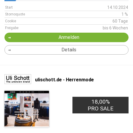
14.10.2024
Start
1 %
Stornoquote
60 Tage
Cookie
bis 6 Wochen
Freigabe
Anmelden
Details
ulischott.de - Herrenmode
18,00%
PRO SALE