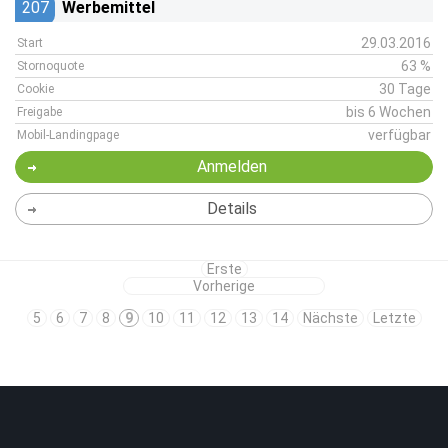
207
Werbemittel
29.03.2016
Start
63 %
Stornoquote
30 Tage
Cookie
bis 6 Wochen
Freigabe
verfügbar
Mobil-Landingpage
Anmelden
Details
Erste
Vorherige
5
6
7
8
9
10
11
12
13
14
Nächste
Letzte