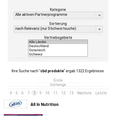
Kategorie
Alle aktiven Partnerprogramme
Sortierung
nach Relevanz (nur Stichwortsuche)
Vertriebsgebiete
Ihre Suche nach "
cbd produkte
" ergab 1322 Ergebnisse.
Erste
Vorherige
4
5
6
7
8
9
10
11
12
13
Nächste
Letzte
All In Nutrition