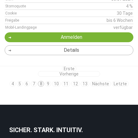
4 %
Stornoquote
30 Tage
Cookie
bis 6 Wochen
Freigabe
verfügbar
Mobil-Landingpage
Anmelden
Details
Erste
Vorherige
4
5
6
7
8
9
10
11
12
13
Nächste
Letzte
SICHER. STARK. INTUITIV.