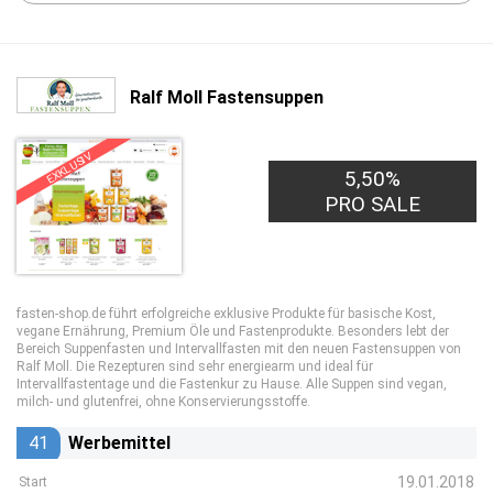
Ralf Moll Fastensuppen
EXKLUSIV
5,50%
PRO SALE
fasten-shop.de führt erfolgreiche exklusive Produkte für basische Kost,
vegane Ernährung, Premium Öle und Fastenprodukte. Besonders lebt der
Bereich Suppenfasten und Intervallfasten mit den neuen Fastensuppen von
Ralf Moll. Die Rezepturen sind sehr energiearm und ideal für
Intervallfastentage und die Fastenkur zu Hause. Alle Suppen sind vegan,
milch- und glutenfrei, ohne Konservierungsstoffe.
41
Werbemittel
19.01.2018
Start