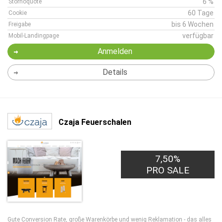
6 %
Stornoquote
60 Tage
Cookie
bis 6 Wochen
Freigabe
verfügbar
Mobil-Landingpage
Anmelden
Details
Czaja Feuerschalen
7,50%
PRO SALE
Gute Conversion Rate, große Warenkörbe und wenig Reklamation - das alles