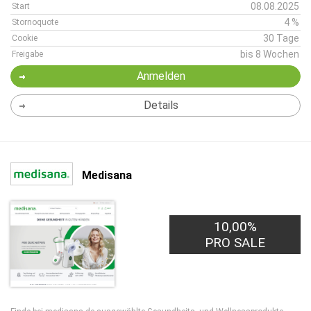
08.08.2025
Start
4 %
Stornoquote
30 Tage
Cookie
bis 8 Wochen
Freigabe
Anmelden
Details
Medisana
10,00%
PRO SALE