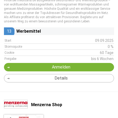
Finde bei medisana.de ausgewählte Gesundheits- und Wellnessprodukte –
von wohltuenden Massageartikeln, schmiegsamen Wärmeprodukten und
genauen Medizinprodukten. Höchste Qualität und ein erstklassiger Service
machen uns zu einer der Top-Adressen für Gesundheitsprodukte im Netz.
Als Affiliate profitierst du von attraktiven Provisionen. Begleite uns auf
unserem Weg zu einem bewussteren und gesünderen Leben.
13
Werbemittel
09.09.2025
Start
0 %
Stornoquote
60 Tage
Cookie
bis 6 Wochen
Freigabe
Anmelden
Details
Menzerna Shop