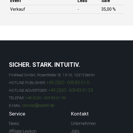
Event
Lead
Sale
Verkauf
-
35,00 %
SICHER. STARK. INTUITIV.
Firstlead GmbH, Rosenfelder St. 15-16, 10315 Berlin
+49 (0)30 - 609 83 61-0
HOTLINE PUBLISHER:
+49 (0)30 - 609 83 61-23
HOTLINE ADVERTISER:
TELEFAX:
+49 (0)30 - 609 83 61-99
service@adcell.de
E-MAIL:
Service
Kontakt
News
Unternehmen
Affiliate-Lexikon
Jobs