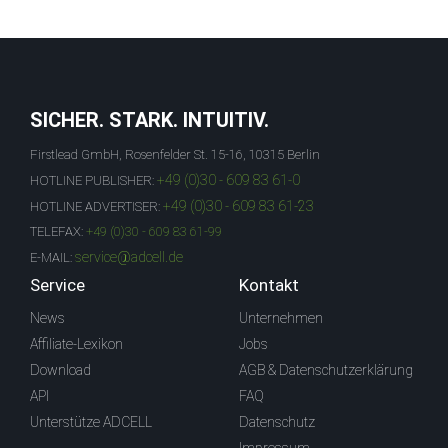
SICHER. STARK. INTUITIV.
Firstlead GmbH, Rosenfelder St. 15-16, 10315 Berlin
+49 (0)30 - 609 83 61-0
HOTLINE PUBLISHER:
+49 (0)30 - 609 83 61-23
HOTLINE ADVERTISER:
TELEFAX:
+49 (0)30 - 609 83 61-99
service@adcell.de
E-MAIL:
Service
Kontakt
News
Unternehmen
Affiliate-Lexikon
Jobs
Download
AGB & Datenschutzerklärung
API
FAQ
Unterstütze ADCELL
Datenschutz