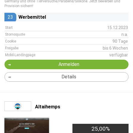
Germany und ohne Tierversuche/Parabene/Silikone. Jetzt bewerben und
Provision sichern!
23
Werbemittel
15.12.2023
Start
n.a.
Stornoquote
90 Tage
Cookie
bis 6 Wochen
Freigabe
verfügbar
Mobil-Landingpage
Anmelden
Details
Altaihemps
25,00%