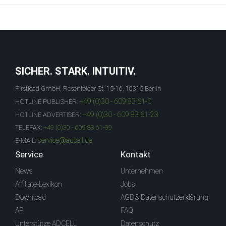
SICHER. STARK. INTUITIV.
Firstlead GmbH, Rosenfelder St. 15-16, 10315 Berlin
+49 (0)30 - 609 83 61-0
HOTLINE PUBLISHER:
+49 (0)30 - 609 83 61-23
HOTLINE ADVERTISER:
TELEFAX:
+49 (0)30 - 609 83 61-99
service@adcell.de
E-MAIL:
Service
Kontakt
News
Unternehmen
Affiliate-Lexikon
Jobs
Download
AGB & Datenschutzerklärung
API
FAQ
Unterstütze ADCELL
Datenschutz