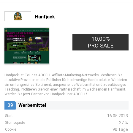
Hanfjack
10,00%
PRO SALE
Hanfjack ist Teil des ADCELL Affiliate-Marketing-Netzwerks. Verdienen Sie
attraktive Provisionen als Publisher für hochwertige Hanfprodukte. Wir bieten
ein umfangreiches Sortiment, ansprechende Werbemittel und zuverlässiges
Tracking. Profitieren Sie von einer Partnerschaft im wachsenden Hanfmarkt.
Werden Sie jetzt Partner von Hanfjack über ADCELL!
39
Werbemittel
16.05.2023
Start
27 %
Stornoquote
90 Tage
Cookie