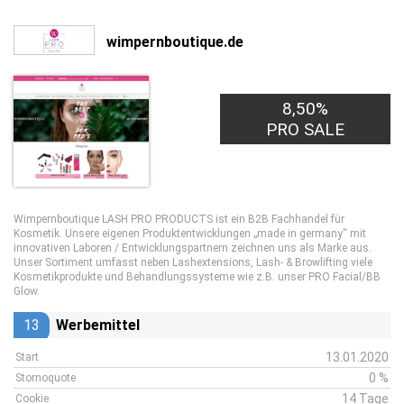
wimpernboutique.de
8,50%
PRO SALE
Wimpernboutique LASH PRO PRODUCTS ist ein B2B Fachhandel für
Kosmetik. Unsere eigenen Produktentwicklungen „made in germany“ mit
innovativen Laboren / Entwicklungspartnern zeichnen uns als Marke aus.
Unser Sortiment umfasst neben Lashextensions, Lash- & Browlifting viele
Kosmetikprodukte und Behandlungssysteme wie z.B. unser PRO Facial/BB
Glow.
13
Werbemittel
13.01.2020
Start
0 %
Stornoquote
14 Tage
Cookie