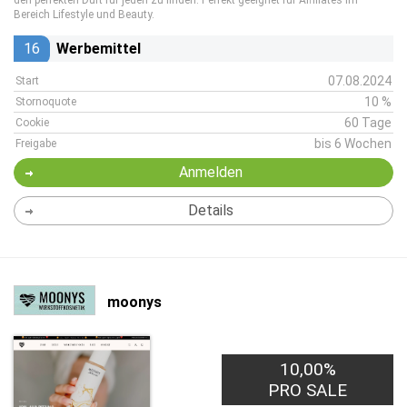
den perfekten Duft für jeden zu finden. Perfekt geeignet für Affiliates im
Bereich Lifestyle und Beauty.
16
Werbemittel
07.08.2024
Start
10 %
Stornoquote
60 Tage
Cookie
bis 6 Wochen
Freigabe
Anmelden
Details
moonys
10,00%
PRO SALE