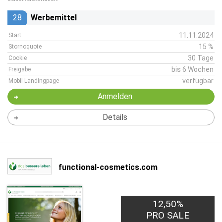
28
Werbemittel
11.11.2024
Start
15 %
Stornoquote
30 Tage
Cookie
bis 6 Wochen
Freigabe
verfügbar
Mobil-Landingpage
Anmelden
Details
functional-cosmetics.com
12,50%
PRO SALE