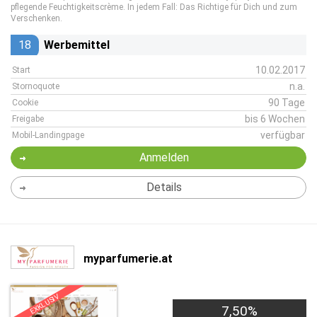
pflegende Feuchtigkeitscrème. In jedem Fall: Das Richtige für Dich und zum
Verschenken.
18
Werbemittel
10.02.2017
Start
n.a.
Stornoquote
90 Tage
Cookie
bis 6 Wochen
Freigabe
verfügbar
Mobil-Landingpage
Anmelden
Details
myparfumerie.at
EXKLUSIV
7,50%