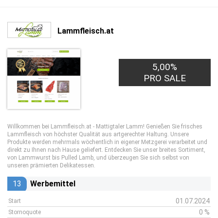
Lammfleisch.at
5,00%
PRO SALE
Willkommen bei Lammfleisch.at - Mattigtaler Lamm! Genießen Sie frisches
Lammfleisch von höchster Qualität aus artgerechter Haltung. Unsere
Produkte werden mehrmals wöchentlich in eigener Metzgerei verarbeitet und
direkt zu Ihnen nach Hause geliefert. Entdecken Sie unser breites Sortiment,
von Lammwurst bis Pulled Lamb, und überzeugen Sie sich selbst von
unseren prämierten Delikatessen.
13
Werbemittel
01.07.2024
Start
0 %
Stornoquote