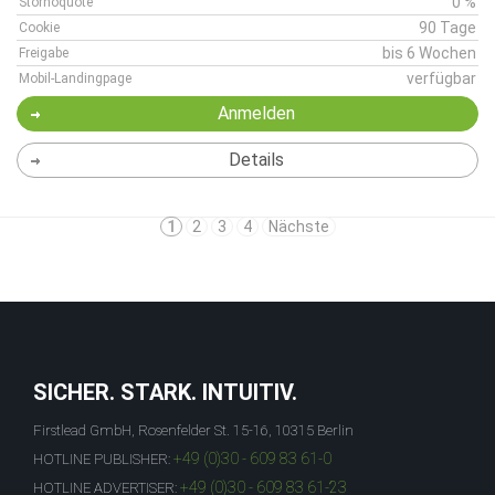
0 %
Stornoquote
90 Tage
Cookie
bis 6 Wochen
Freigabe
verfügbar
Mobil-Landingpage
Anmelden
Details
1
2
3
4
Nächste
SICHER. STARK. INTUITIV.
Firstlead GmbH, Rosenfelder St. 15-16, 10315 Berlin
+49 (0)30 - 609 83 61-0
HOTLINE PUBLISHER:
+49 (0)30 - 609 83 61-23
HOTLINE ADVERTISER: