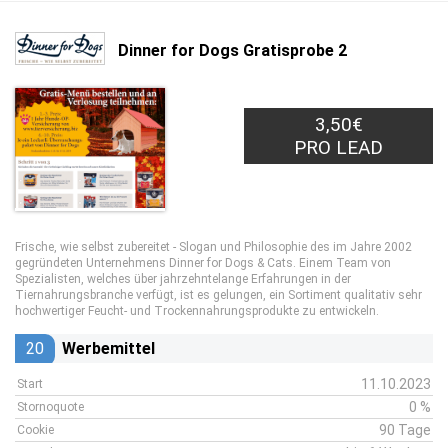
Dinner for Dogs Gratisprobe 2
3,50€
PRO LEAD
Frische, wie selbst zubereitet - Slogan und Philosophie des im Jahre 2002
gegründeten Unternehmens Dinner for Dogs & Cats. Einem Team von
Spezialisten, welches über jahrzehntelange Erfahrungen in der
Tiernahrungsbranche verfügt, ist es gelungen, ein Sortiment qualitativ sehr
hochwertiger Feucht- und Trockennahrungsprodukte zu entwickeln.
20
Werbemittel
11.10.2023
Start
0 %
Stornoquote
90 Tage
Cookie