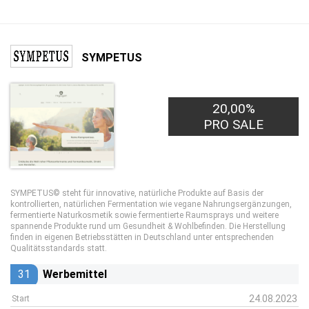
SYMPETUS
20,00%
PRO SALE
SYMPETUS© steht für innovative, natürliche Produkte auf Basis der
kontrollierten, natürlichen Fermentation wie vegane Nahrungsergänzungen,
fermentierte Naturkosmetik sowie fermentierte Raumsprays und weitere
spannende Produkte rund um Gesundheit & Wohlbefinden. Die Herstellung
finden in eigenen Betriebsstätten in Deutschland unter entsprechenden
Qualitätsstandards statt.
31
Werbemittel
24.08.2023
Start