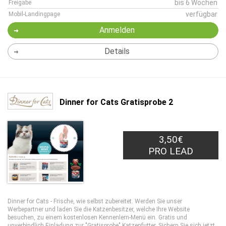
bis 6 Wochen
Freigabe
verfügbar
Mobil-Landingpage
Anmelden
Details
Dinner for Cats Gratisprobe 2
3,50€
PRO LEAD
Dinner for Cats - Frische, wie selbst zubereitet. Werden Sie unser
Werbepartner und laden Sie die Katzenbesitzer, welche Ihre Website
besuchen, zu einem kostenlosen Kennenlern-Menü ein. Gratis und
unverbindlich Einladung zur "Gratisprobe" Katzenfutter. Sichern Sie sich jetzt