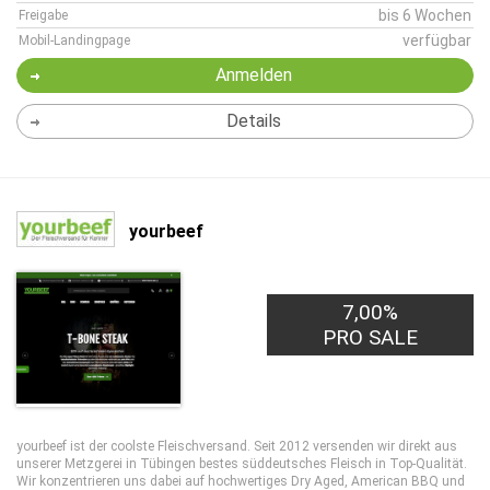
bis 6 Wochen
Freigabe
verfügbar
Mobil-Landingpage
Anmelden
Details
yourbeef
7,00%
PRO SALE
yourbeef ist der coolste Fleischversand. Seit 2012 versenden wir direkt aus
unserer Metzgerei in Tübingen bestes süddeutsches Fleisch in Top-Qualität.
Wir konzentrieren uns dabei auf hochwertiges Dry Aged, American BBQ und