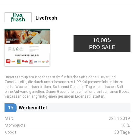
Livefresh
10,00%
PRO SALE
Unser Start-up am Bodensee steht für frische Säfte ohne Zucker und
Zusatzstoffe, die durch unser besonderes HPP Kaltpressverfahren bis zu
sechs Wochen frisch bleiben. So kannst Du jeden Tag einen frischen Saft
ohne Aufwand genießen, Deiner Gesundheit schnell und einfach einen Boost
verpassen oder langfristig einen gesunden Lebensstil starten.
15
Werbemittel
22.11.2019
Start
16 %
Stornoquote
30 Tage
Cookie