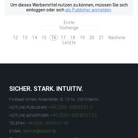
Um dieses Werbemittel nutzen zu können, müssen Sie sich
einloggen oder sich
als Publisher anmelden
.
Erste
Vorherige
12
13
14
15
16
17
18
19
20
21
Nächste
Letzte
SICHER. STARK. INTUITIV.
Firstlead GmbH, Rosenfelder St. 15-16, 10315 Berlin
+49 (0)30 - 609 83 61-0
HOTLINE PUBLISHER:
+49 (0)30 - 609 83 61-23
HOTLINE ADVERTISER:
TELEFAX:
+49 (0)30 - 609 83 61-99
service@adcell.de
E-MAIL: