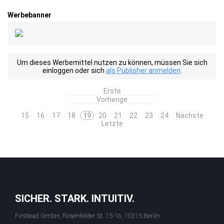
Werbebanner
Um dieses Werbemittel nutzen zu können, müssen Sie sich
einloggen oder sich
als Publisher anmelden
.
Erste
Vorherige
15
16
17
18
19
20
21
22
23
24
Nächste
Letzte
SICHER. STARK. INTUITIV.
Firstlead GmbH, Rosenfelder St. 15-16, 10315 Berlin