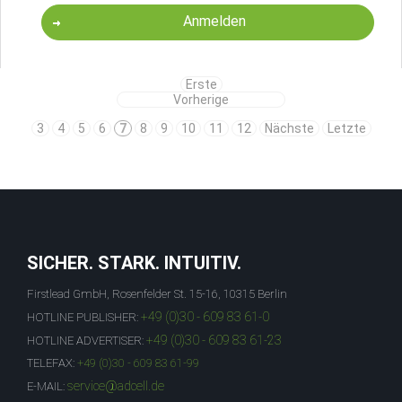
Anmelden
Erste
Vorherige
3
4
5
6
7
8
9
10
11
12
Nächste
Letzte
SICHER. STARK. INTUITIV.
Firstlead GmbH, Rosenfelder St. 15-16, 10315 Berlin
+49 (0)30 - 609 83 61-0
HOTLINE PUBLISHER:
+49 (0)30 - 609 83 61-23
HOTLINE ADVERTISER:
TELEFAX:
+49 (0)30 - 609 83 61-99
service@adcell.de
E-MAIL: