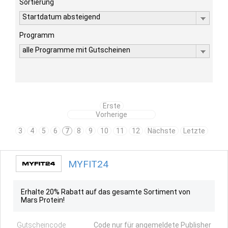
Sortierung
Startdatum absteigend
Programm
alle Programme mit Gutscheinen
Erste
Vorherige
3
4
5
6
7
8
9
10
11
12
Nächste
Letzte
MYFIT24
Erhalte 20% Rabatt auf das gesamte Sortiment von
Mars Protein!
Gutscheincode
Code nur für angemeldete Publisher