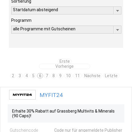
Sortierung
Startdatum absteigend
Programm
alle Programme mit Gutscheinen
Erste
Vorherige
2
3
4
5
6
7
8
9
10
11
Nächste
Letzte
MYFIT24
Erhalte 30% Rabatt auf Grassberg Multivits & Minerals
(90 Caps)!
Gutscheincode
Code nur für angemeldete Publisher