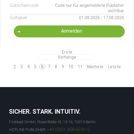
Gutscheincode
Code nur für angemeldete Publisher
sichtbar
Gültigkeit
01.08.2026 - 17.08.2026
Anmelden
Erste
Vorherige
2
3
4
5
6
7
8
9
10
11
Nächste
Letzte
SICHER. STARK. INTUITIV.
Firstlead GmbH, Rosenfelder St. 15-16, 10315 Berlin
+49 (0)30 - 609 83 61-0
HOTLINE PUBLISHER: