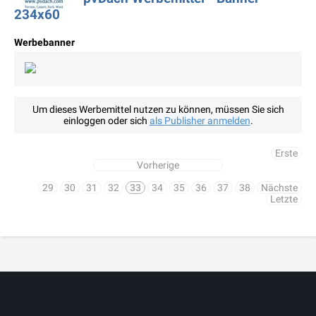
234x60
Werbebanner
Um dieses Werbemittel nutzen zu können, müssen Sie sich
einloggen oder sich
als Publisher anmelden
.
Erste
Vorherige
29
30
31
32
33
34
35
36
37
38
Nächste
Letzte