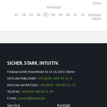
Erste
Vorherige
33
34
35
36
37
38
39
40
41
42
Nächste
Letzte
SICHER. STARK. INTUITIV.
Firstlead GmbH, Rosenfelder St. 15-16, 10315 Berlin
+49 (0)30 - 609 83 61-0
HOTLINE PUBLISHER:
+49 (0)30 - 609 83 61-23
HOTLINE ADVERTISER:
TELEFAX:
+49 (0)30 - 609 83 61-99
service@adcell.de
E-MAIL:
Service
Kontakt