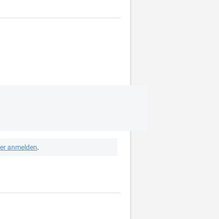
her anmelden
.