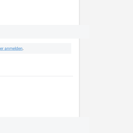
her anmelden
.