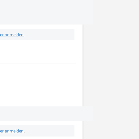
her anmelden
.
her anmelden
.