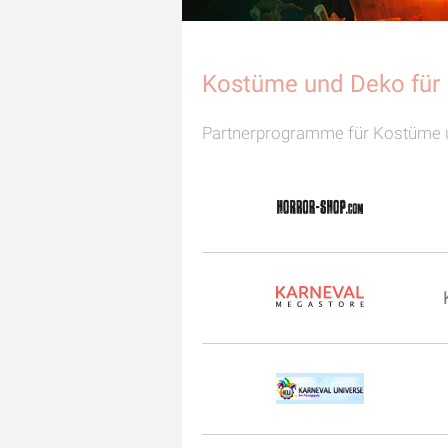
Kostüme und Deko für
Partnerprogramme für Kostüme 