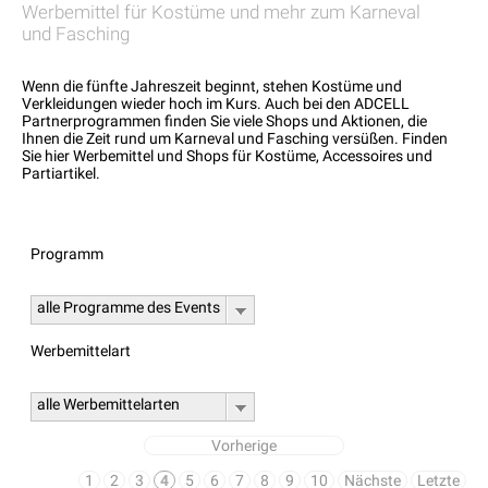
Werbemittel für Kostüme und mehr zum Karneval
und Fasching
Wenn die fünfte Jahreszeit beginnt, stehen Kostüme und
Verkleidungen wieder hoch im Kurs. Auch bei den ADCELL
Partnerprogrammen finden Sie viele Shops und Aktionen, die
Ihnen die Zeit rund um Karneval und Fasching versüßen. Finden
Sie hier Werbemittel und Shops für Kostüme, Accessoires und
Partiartikel.
Programm
alle Programme des Events
Werbemittelart
alle Werbemittelarten
Vorherige
1
2
3
4
5
6
7
8
9
10
Nächste
Letzte