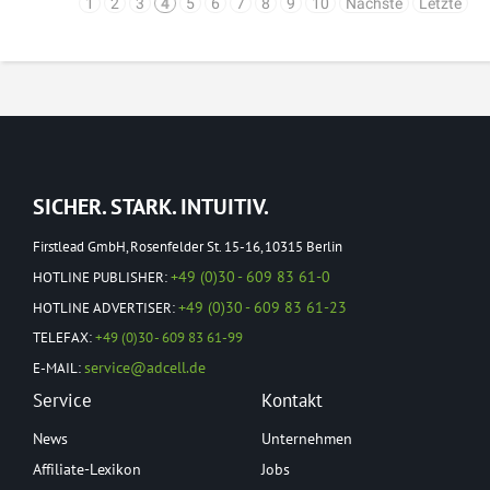
1
2
3
4
5
6
7
8
9
10
Nächste
Letzte
SICHER. STARK. INTUITIV.
Firstlead GmbH, Rosenfelder St. 15-16, 10315 Berlin
+49 (0)30 - 609 83 61-0
HOTLINE PUBLISHER:
+49 (0)30 - 609 83 61-23
HOTLINE ADVERTISER:
TELEFAX:
+49 (0)30 - 609 83 61-99
service@adcell.de
E-MAIL:
Service
Kontakt
News
Unternehmen
Affiliate-Lexikon
Jobs