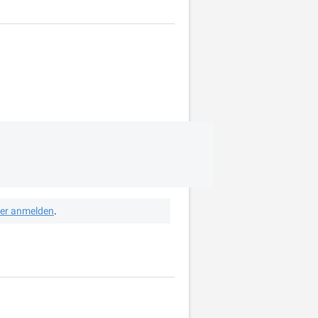
her anmelden
.