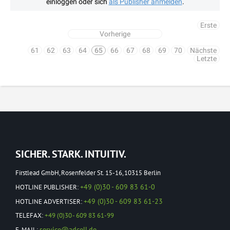
einloggen oder sich
als Publisher anmelden
.
Erste
Vorherige
61
62
63
64
65
66
67
68
69
70
Nächste
Letzte
SICHER. STARK. INTUITIV.
Firstlead GmbH, Rosenfelder St. 15-16, 10315 Berlin
+49 (0)30 - 609 83 61-0
HOTLINE PUBLISHER:
+49 (0)30 - 609 83 61-23
HOTLINE ADVERTISER:
TELEFAX:
+49 (0)30 - 609 83 61-99
service@adcell.de
E-MAIL: