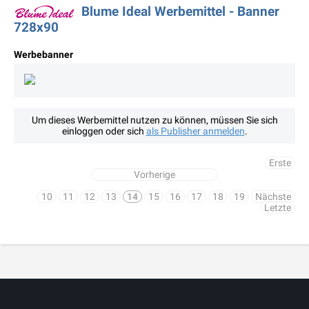
Blume Ideal Werbemittel - Banner
728x90
Werbebanner
Um dieses Werbemittel nutzen zu können, müssen Sie sich
einloggen oder sich
als Publisher anmelden
.
Erste
Vorherige
10
11
12
13
14
15
16
17
18
19
Nächste
Letzte