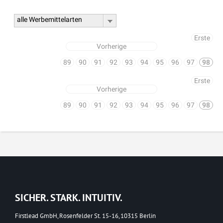
alle Werbemittelarten
Erste
Vorherige
89
90
91
92
93
94
95
96
97
98
Erste
Vorherige
89
90
91
92
93
94
95
96
97
98
SICHER. STARK. INTUITIV.
Firstlead GmbH, Rosenfelder St. 15-16, 10315 Berlin