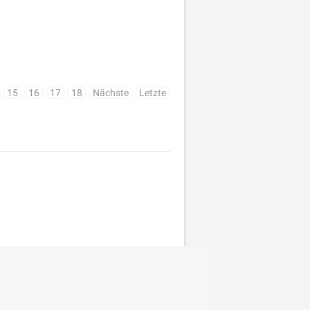
15
16
17
18
Nächste
Letzte