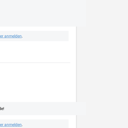
her anmelden
.
de!
her anmelden
.