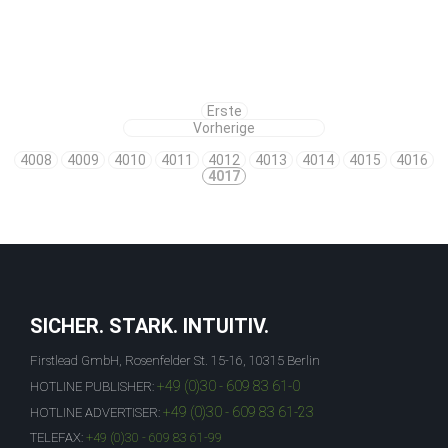
Erste
Vorherige
4008
4009
4010
4011
4012
4013
4014
4015
4016
4017
SICHER. STARK. INTUITIV.
Firstlead GmbH, Rosenfelder St. 15-16, 10315 Berlin
+49 (0)30 - 609 83 61-0
HOTLINE PUBLISHER:
+49 (0)30 - 609 83 61-23
HOTLINE ADVERTISER:
TELEFAX:
+49 (0)30 - 609 83 61-99