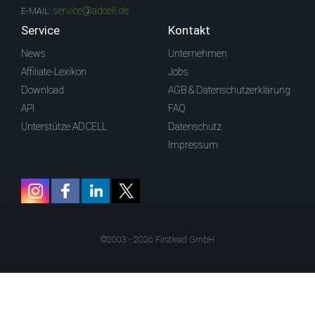
service@adcell.de
E-MAIL:
Service
Kontakt
News
Unternehmen
Affiliate-Lexikon
Jobs
Download
AGB & Datenschutzerklärung
API
FAQ
Unterstütze ADCELL
Datenschutz
Impressum
©2003 - 2026 Firstlead GmbH