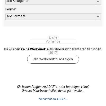
alle Kategorien
Format
alle Formate
Erste
Vorherige
4008
4009
4010
4011
4012
4013
4014
4015
4016
Es wurden
keine Werbemittel
für Ihre Suchparameter gefunden.
4017
alle Werbemittel anzeigen
Sie haben Fragen zu ADCELL oder benötigen Hilfe?
Unsere Mitarbeiter helfen Ihnen gern weiter..
Nachricht an ADCELL