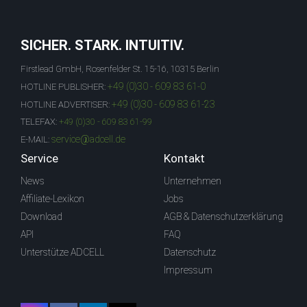
SICHER. STARK. INTUITIV.
Firstlead GmbH, Rosenfelder St. 15-16, 10315 Berlin
+49 (0)30 - 609 83 61-0
HOTLINE PUBLISHER:
+49 (0)30 - 609 83 61-23
HOTLINE ADVERTISER:
TELEFAX:
+49 (0)30 - 609 83 61-99
service@adcell.de
E-MAIL:
Service
Kontakt
News
Unternehmen
Affiliate-Lexikon
Jobs
Download
AGB & Datenschutzerklärung
API
FAQ
Unterstütze ADCELL
Datenschutz
Impressum