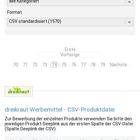
alle Kategorien
Format
CSV standardisiert (1570)
Erste
Vorherige
70
71
72
73
74
75
76
77
78
79
Nächste
dreikraut Werbemittel - CSV-Produktdatei
Zur Bewerbung der einzelnen Produkte verwenden Sie bitte den
jeweiligen Produkt-Deeplink aus der ersten Spalte der CSV-Datei
(Spalte Deeplink der CSV).