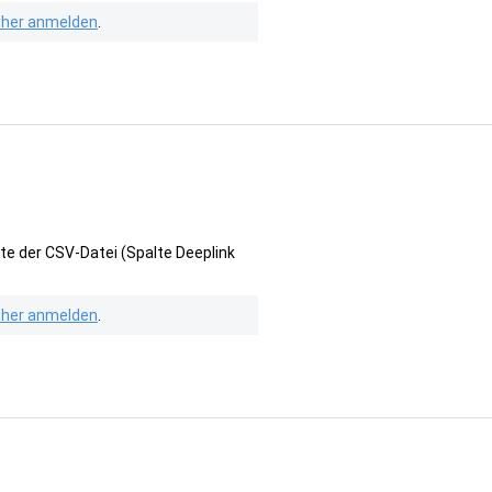
isher anmelden
.
te der CSV-Datei (Spalte Deeplink
isher anmelden
.