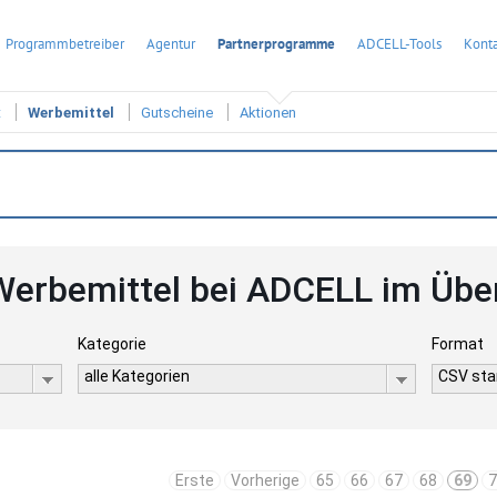
Programmbetreiber
Agentur
Partnerprogramme
ADCELL-Tools
Konta
t
Werbemittel
Gutscheine
Aktionen
Werbemittel bei ADCELL im Übe
Kategorie
Format
alle Kategorien
CSV sta
Erste
Vorherige
65
66
67
68
69
7