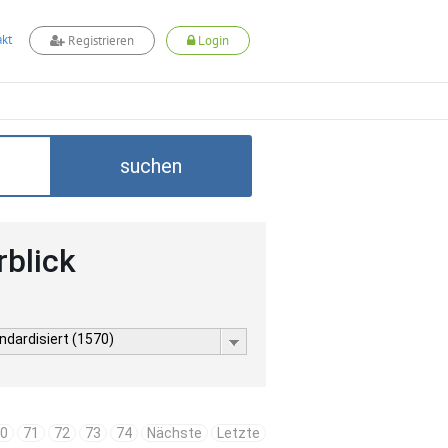
kt
Registrieren
Login
suchen
rblick
ndardisiert (1570)
0
71
72
73
74
Nächste
Letzte