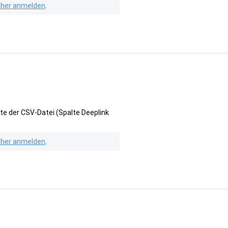
isher anmelden
.
te der CSV-Datei (Spalte Deeplink
isher anmelden
.