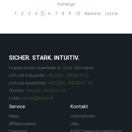
Vorherige
1
2
3
4
5
6
7
8
9
10
Nächste
Letzte
SICHER. STARK. INTUITIV.
Firstlead GmbH, Rosenfelder St. 15-16, 10315 Berlin
+49 (0)30 - 609 83 61-0
HOTLINE PUBLISHER:
+49 (0)30 - 609 83 61-23
HOTLINE ADVERTISER:
TELEFAX:
+49 (0)30 - 609 83 61-99
service@adcell.de
E-MAIL:
Service
Kontakt
News
Unternehmen
Affiliate-Lexikon
Jobs
Download
AGB & Datenschutzerklärung