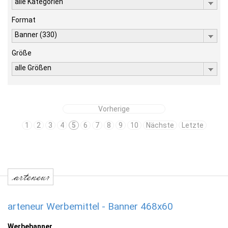
alle Kategorien
Format
Banner (330)
Größe
alle Größen
Vorherige
1
2
3
4
5
6
7
8
9
10
Nächste
Letzte
arteneur Werbemittel - Banner 468x60
Werbebanner