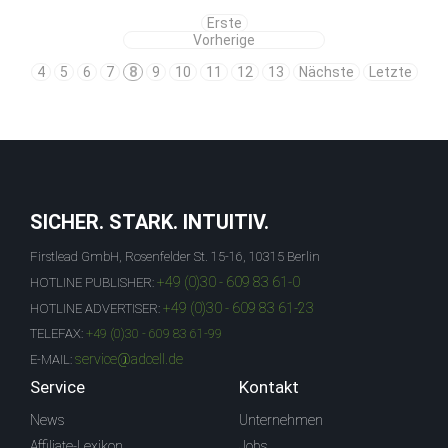
Erste
Vorherige
4
5
6
7
8
9
10
11
12
13
Nächste
Letzte
SICHER. STARK. INTUITIV.
Firstlead GmbH, Rosenfelder St. 15-16, 10315 Berlin
+49 (0)30 - 609 83 61-0
HOTLINE PUBLISHER:
+49 (0)30 - 609 83 61-23
HOTLINE ADVERTISER:
TELEFAX:
+49 (0)30 - 609 83 61-99
service@adcell.de
E-MAIL:
Service
Kontakt
News
Unternehmen
Affiliate-Lexikon
Jobs