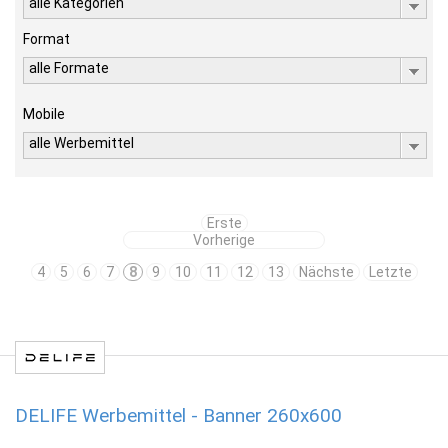
alle Kategorien
Format
alle Formate
Mobile
alle Werbemittel
Erste
Vorherige
4
5
6
7
8
9
10
11
12
13
Nächste
Letzte
DELIFE Werbemittel - Banner 260x600