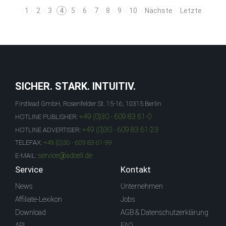
1
2
3
4
5
6
7
8
9
10
Nächste
Letzte
SICHER. STARK. INTUITIV.
Firstlead GmbH, Rosenfelder St. 15-16, 10315 Berlin
+49 (0)30 - 609 83 61-0
HOTLINE PUBLISHER:
+49 (0)30 - 609 83 61-23
HOTLINE ADVERTISER:
TELEFAX:
+49 (0)30 - 609 83 61-99
service@adcell.de
E-MAIL:
Service
Kontakt
News
Unternehmen
Affiliate-Lexikon
Jobs
Download
AGB & Datenschutzerklärung
API
FAQ