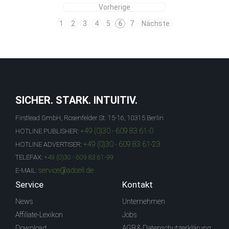
Vorherige
1
2
3
4
5
6
7
Nächste
SICHER. STARK. INTUITIV.
Firstlead GmbH, Rosenfelder St. 15-16, 10315 Berlin
+49 (0)30 - 609 83 61-0
HOTLINE PUBLISHER:
+49 (0)30 - 609 83 61-23
HOTLINE ADVERTISER:
TELEFAX:
+49 (0)30 - 609 83 61-99
service@adcell.de
E-MAIL:
Service
Kontakt
News
Unternehmen
Affiliate-Lexikon
Jobs
Download
AGB & Datenschutzerklärung