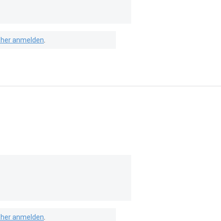
isher anmelden
.
isher anmelden
.