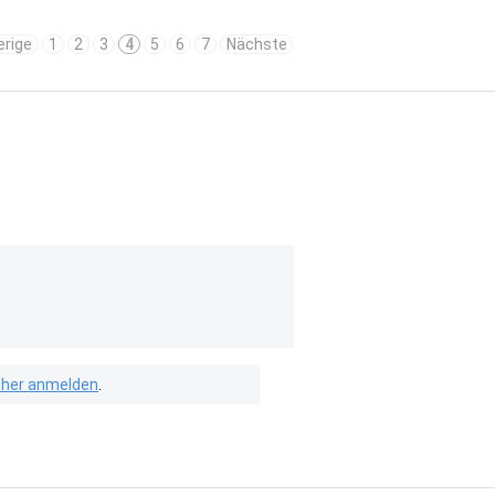
erige
1
2
3
4
5
6
7
Nächste
isher anmelden
.