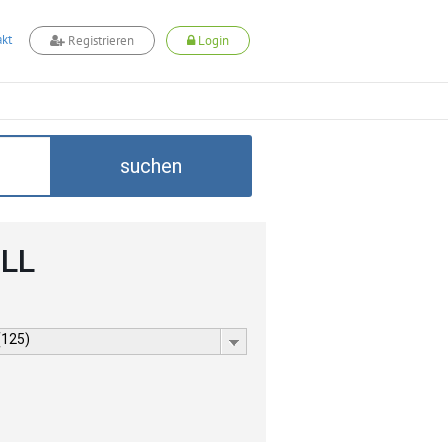
kt
Registrieren
Login
suchen
ELL
(125)