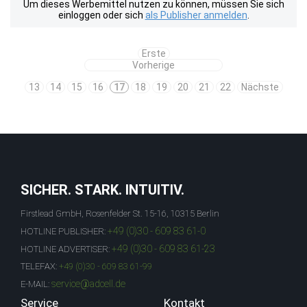
Um dieses Werbemittel nutzen zu können, müssen Sie sich
einloggen oder sich
als Publisher anmelden
.
Erste
Vorherige
13
14
15
16
17
18
19
20
21
22
Nächste
SICHER. STARK. INTUITIV.
Firstlead GmbH, Rosenfelder St. 15-16, 10315 Berlin
+49 (0)30 - 609 83 61-0
HOTLINE PUBLISHER:
+49 (0)30 - 609 83 61-23
HOTLINE ADVERTISER:
TELEFAX:
+49 (0)30 - 609 83 61-99
service@adcell.de
E-MAIL:
Service
Kontakt