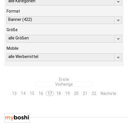
alle Kategorien
Format
Banner (422)
Größe
alle Größen
Mobile
alle Werbemittel
Erste
Vorherige
13
14
15
16
17
18
19
20
21
22
Nächste