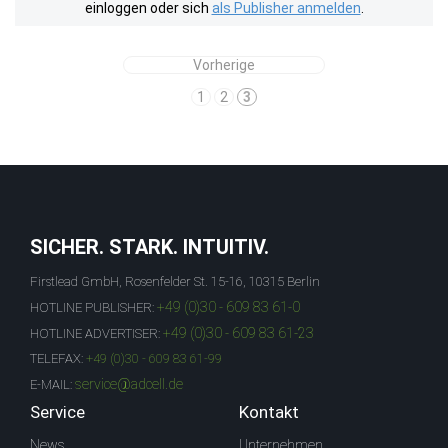
einloggen oder sich
als Publisher anmelden
.
Vorherige
1
2
3
SICHER. STARK. INTUITIV.
Firstlead GmbH, Rosenfelder St. 15-16, 10315 Berlin
+49 (0)30 - 609 83 61-0
HOTLINE PUBLISHER:
+49 (0)30 - 609 83 61-23
HOTLINE ADVERTISER:
TELEFAX:
+49 (0)30 - 609 83 61-99
service@adcell.de
E-MAIL:
Service
Kontakt
News
Unternehmen