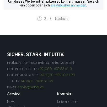
Um dieses Werbemittel nutzen zu können, müssen Sie sich
einloggen oder sich
als Publisher anmelden
.
1
2
3
Nächste
SICHER. STARK. INTUITIV.
Firstlead GmbH, Rosenfelder St. 15-16, 10315 Berlin
+49 (0)30 - 609 83 61-0
HOTLINE PUBLISHER:
+49 (0)30 - 609 83 61-23
HOTLINE ADVERTISER:
TELEFAX:
+49 (0)30 - 609 83 61-99
service@adcell.de
E-MAIL:
Service
Kontakt
News
Unternehmen