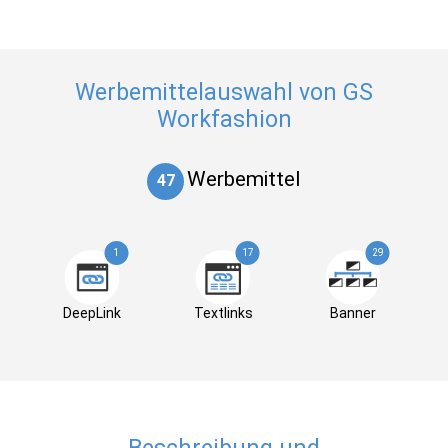
Werbemittelauswahl von GS
Workfashion
Werbemittel
47
1
17
29
DeepLink
Textlinks
Banner