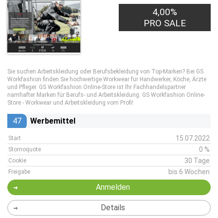
4,00%
PRO SALE
Sie suchen Arbeitskleidung oder Berufsbekleidung von Top-Marken? Bei GS
Workfashion finden Sie hochwertige Workwear für Handwerker, Köche, Ärzte
und Pfleger. GS Workfashion Online-Store ist Ihr Fachhandelspartner
namhafter Marken für Berufs- und Arbeitskleidung. GS Workfashion Online-
Store - Workwear und Arbeitskleidung vom Profi!
47
Werbemittel
15.07.2022
Start
0 %
Stornoquote
30 Tage
Cookie
bis 6 Wochen
Freigabe
Anmelden
Details