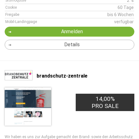
2 %
Stornoquote
60 Tage
Cookie
bis 6 Wochen
Freigabe
verfügbar
Mobil-Landingpage
Anmelden
Details
brandschutz-zentrale
14,00%
PRO SALE
Wir haben es uns zur Aufgabe gemacht den Brand- sowie den Arbeitsschutz