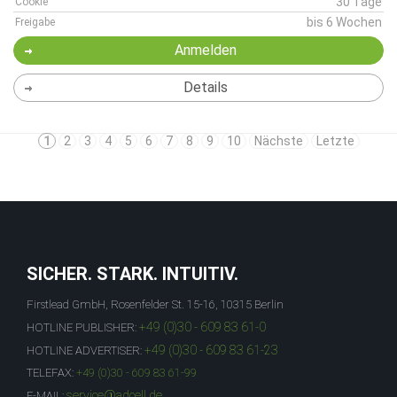
30 Tage
Cookie
bis 6 Wochen
Freigabe
Anmelden
Details
1
2
3
4
5
6
7
8
9
10
Nächste
Letzte
SICHER. STARK. INTUITIV.
Firstlead GmbH, Rosenfelder St. 15-16, 10315 Berlin
+49 (0)30 - 609 83 61-0
HOTLINE PUBLISHER:
+49 (0)30 - 609 83 61-23
HOTLINE ADVERTISER:
TELEFAX:
+49 (0)30 - 609 83 61-99
service@adcell.de
E-MAIL: