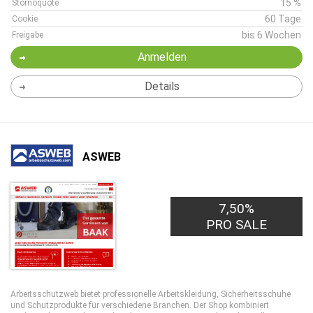
15 %
Stornoquote
60 Tage
Cookie
bis 6 Wochen
Freigabe
Anmelden
Details
ASWEB
7,50%
PRO SALE
Arbeitsschutzweb bietet professionelle Arbeitskleidung, Sicherheitsschuhe
und Schutzprodukte für verschiedene Branchen. Der Shop kombiniert