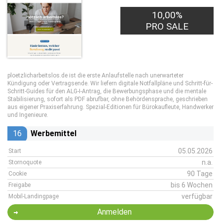
10,00%
PRO SALE
ploetzlicharbeitslos.de ist die erste Anlaufstelle nach unerwarteter
Kündigung oder Vertragsende. Wir liefern digitale Notfallpläne und Schritt-für-
Schritt-Guides für den ALG-I-Antrag, die Bewerbungsphase und die mentale
Stabilisierung, sofort als PDF abrufbar, ohne Behördensprache, geschrieben
aus eigener Praxiserfahrung. Spezial-Editionen für Bürokaufleute, Handwerker
und Ingenieure.
16
Werbemittel
05.05.2026
Start
n.a.
Stornoquote
90 Tage
Cookie
bis 6 Wochen
Freigabe
verfügbar
Mobil-Landingpage
Anmelden