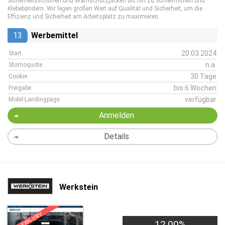
Sicherheitsschuhen und Warnschutzjacken bis hin zu Schleifmitteln und
Klebebändern. Wir legen großen Wert auf Qualität und Sicherheit, um die
Effizienz und Sicherheit am Arbeitsplatz zu maximieren.
13
Werbemittel
20.03.2024
Start
n.a.
Stornoquote
30 Tage
Cookie
bis 6 Wochen
Freigabe
verfügbar
Mobil-Landingpage
Anmelden
Details
Werkstein
EXKLUSIV
12,00%