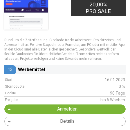
20,00%
2,00€
PRO LEAD
PRO SALE
Rund um die Zeiterfassung: Clockodo trackt Arbeitszeit, Projektzeiten und
Abwesenheiten. Per Live-Stoppuhr oder Formular, am PC oder mit mobiler App.
In der Cloud sind alle Daten sicher gespeichert. Besonders wertvoll: der
flexible Baukasten für übersichtliche Berichte. Teamzeiten rechtskonform
erfassen, Projekte verfolgen und keine Sekunde mehr verlieren.
13
Werbemittel
16.01.2023
Start
0 %
Stornoquote
90 Tage
Cookie
bis 6 Wochen
Freigabe
Anmelden
Details