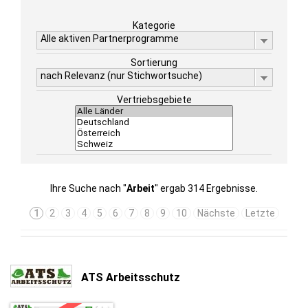
Kategorie
Alle aktiven Partnerprogramme
Sortierung
nach Relevanz (nur Stichwortsuche)
Vertriebsgebiete
Ihre Suche nach "
Arbeit
" ergab 314 Ergebnisse.
1
2
3
4
5
6
7
8
9
10
Nächste
Letzte
ATS Arbeitsschutz