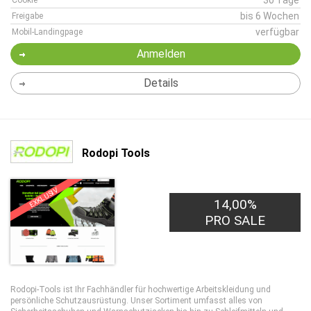
30 Tage
Cookie
bis 6 Wochen
Freigabe
verfügbar
Mobil-Landingpage
Anmelden
Details
Rodopi Tools
EXKLUSIV
14,00%
PRO SALE
Rodopi-Tools ist Ihr Fachhändler für hochwertige Arbeitskleidung und
persönliche Schutzausrüstung. Unser Sortiment umfasst alles von