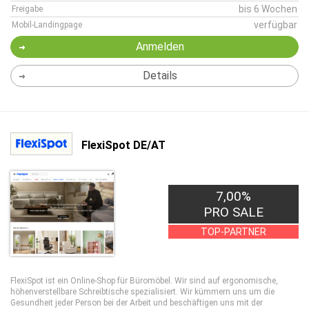
bis 6 Wochen
Freigabe
verfügbar
Mobil-Landingpage
Anmelden
Details
FlexiSpot DE/AT
7,00%
PRO SALE
TOP-PARTNER
FlexiSpot ist ein Online-Shop für Büromöbel. Wir sind auf ergonomische,
höhenverstellbare Schreibtische spezialisiert. Wir kümmern uns um die
Gesundheit jeder Person bei der Arbeit und beschäftigen uns mit der