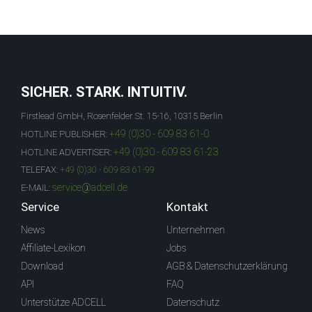
SICHER. STARK. INTUITIV.
Firstlead GmbH, Rosenfelder St. 15-16, 10315 Berlin
+49 (0)30 - 609 83 61-0
HOTLINE PUBLISHER:
+49 (0)30 - 609 83 61-23
HOTLINE ADVERTISER:
TELEFAX:
+49 (0)30 - 609 83 61-99
service@adcell.de
E-MAIL:
Service
Kontakt
News
Unternehmen
Affiliate-Lexikon
Jobs
Download
AGB & Datenschutzerklärung
API
FAQ
Unterstütze ADCELL
Datenschutz