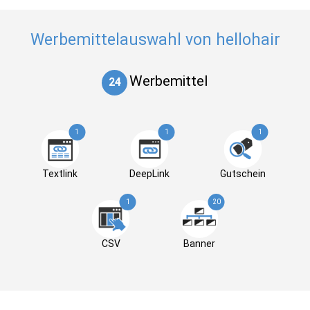
Werbemittelauswahl von hellohair
Werbemittel
24
1
1
1
Textlink
DeepLink
Gutschein
1
20
CSV
Banner