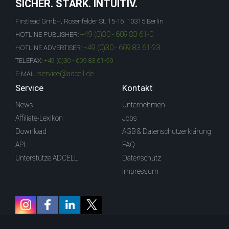
SICHER. STARK. INTUITIV.
Firstlead GmbH, Rosenfelder St. 15-16, 10315 Berlin
+49 (0)30 - 609 83 61-0
HOTLINE PUBLISHER:
+49 (0)30 - 609 83 61-23
HOTLINE ADVERTISER:
TELEFAX:
+49 (0)30 - 609 83 61-99
service@adcell.de
E-MAIL:
Service
Kontakt
News
Unternehmen
Affiliate-Lexikon
Jobs
Download
AGB & Datenschutzerklärung
API
FAQ
Unterstütze ADCELL
Datenschutz
Impressum