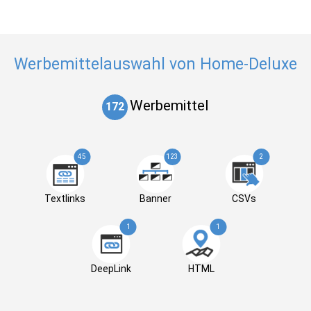
Werbemittelauswahl von Home-Deluxe
Werbemittel
172
45
123
2
Textlinks
Banner
CSVs
1
1
DeepLink
HTML