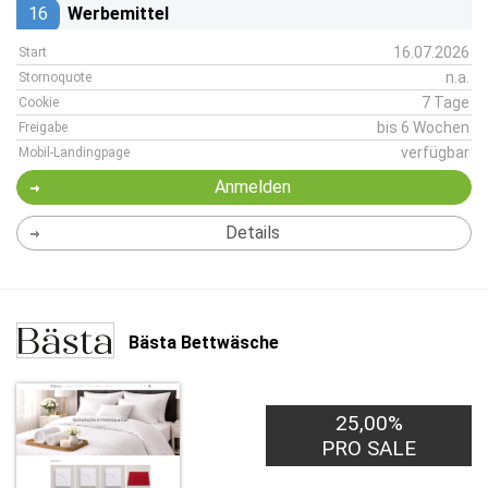
16
Werbemittel
16.07.2026
Start
n.a.
Stornoquote
7 Tage
Cookie
bis 6 Wochen
Freigabe
verfügbar
Mobil-Landingpage
Anmelden
Details
Bästa Bettwäsche
25,00%
PRO SALE