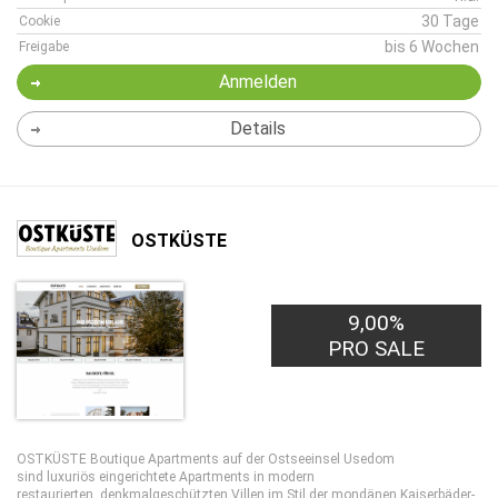
30 Tage
Cookie
bis 6 Wochen
Freigabe
Anmelden
Details
OSTKÜSTE
9,00%
PRO SALE
OSTKÜSTE Boutique Apartments auf der Ostseeinsel Usedom
sind luxuriös eingerichtete Apartments in modern
restaurierten, denkmalgeschützten Villen im Stil der mondänen Kaiserbäder-