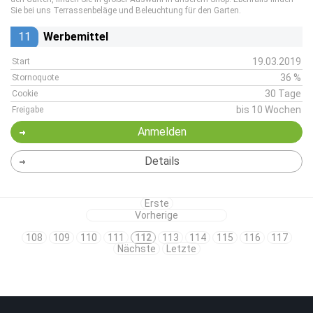
Sie bei uns Terrassenbeläge und Beleuchtung für den Garten.
11
Werbemittel
19.03.2019
Start
36 %
Stornoquote
30 Tage
Cookie
bis 10 Wochen
Freigabe
Anmelden
Details
Erste
Vorherige
108
109
110
111
112
113
114
115
116
117
Nächste
Letzte