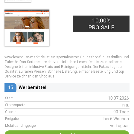
10,00%
PRO SALE
www.lesebrillen-markt.de ist ein spezialisierter Onlineshop für Lesebrillen und
Zubehör. Das Sortiment reicht von einfachen Lesehilfen bis zu modischen
Designerbrillen inklusive Etuis und Reinigungsmitteln. Der Fokus liegt auf
Qualität zu fairen Preisen. Schnelle Lieferung, einfache Bestellung und top
Service zeichnen den Shop aus.
15
Werbemittel
10.07.2026
Start
n.a.
Stornoquote
90 Tage
Cookie
bis 6 Wochen
Freigabe
verfügbar
Mobil-Landingpage