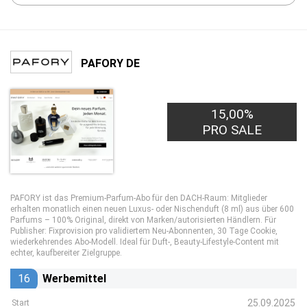
PAFORY DE
15,00%
20,00€
PRO LEAD
PRO SALE
PAFORY ist das Premium-Parfum-Abo für den DACH-Raum: Mitglieder
erhalten monatlich einen neuen Luxus- oder Nischenduft (8 ml) aus über 600
Parfums – 100% Original, direkt von Marken/autorisierten Händlern. Für
Publisher: Fixprovision pro validiertem Neu-Abonnenten, 30 Tage Cookie,
wiederkehrendes Abo-Modell. Ideal für Duft-, Beauty-Lifestyle-Content mit
echter, kaufbereiter Zielgruppe.
16
Werbemittel
25.09.2025
Start