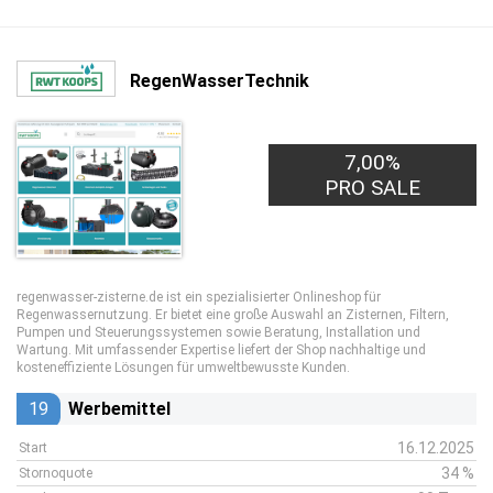
RegenWasserTechnik
7,00%
PRO SALE
regenwasser-zisterne.de ist ein spezialisierter Onlineshop für
Regenwassernutzung. Er bietet eine große Auswahl an Zisternen, Filtern,
Pumpen und Steuerungssystemen sowie Beratung, Installation und
Wartung. Mit umfassender Expertise liefert der Shop nachhaltige und
kosteneffiziente Lösungen für umweltbewusste Kunden.
19
Werbemittel
16.12.2025
Start
34 %
Stornoquote