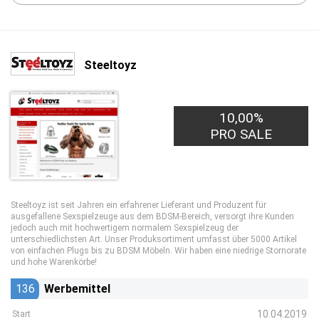
Steeltoyz
10,00%
PRO SALE
Steeltoyz ist seit Jahren ein erfahrener Lieferant und Produzent für
ausgefallene Sexspielzeuge aus dem BDSM-Bereich, versorgt ihre Kunden
jedoch auch mit hochwertigem normalem Sexspielzeug der
unterschiedlichsten Art. Unser Produksortiment umfasst über 5000 Artikel
von einfachen Plugs bis zu BDSM Möbeln. Wir haben eine niedrige Stornorate
und hohe Warenkörbe!
136
Werbemittel
10.04.2019
Start