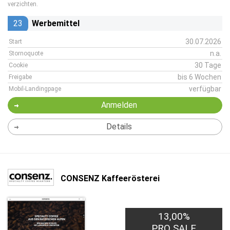
verzichten.
23
Werbemittel
30.07.2026
Start
n.a.
Stornoquote
30 Tage
Cookie
bis 6 Wochen
Freigabe
verfügbar
Mobil-Landingpage
Anmelden
Details
CONSENZ Kaffeerösterei
13,00%
PRO SALE