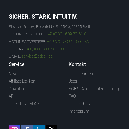
SICHER. STARK. INTUITIV.
Firstlead GmbH, Rosenfelder St. 15-16, 10315 Berlin
+49 (0)30 - 609 83 61-0
HOTLINE PUBLISHER:
+49 (0)30 - 609 83 61-23
HOTLINE ADVERTISER:
TELEFAX:
+49 (0)30 - 609 83 61-99
service@adcell.de
E-MAIL:
Service
Kontakt
News
Unternehmen
Affiliate-Lexikon
Jobs
Download
AGB & Datenschutzerklärung
API
FAQ
Unterstütze ADCELL
Datenschutz
Impressum