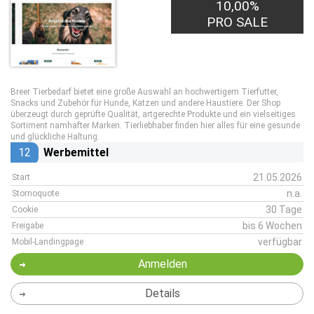
10,00%
PRO SALE
Breer Tierbedarf bietet eine große Auswahl an hochwertigem Tierfutter,
Snacks und Zubehör für Hunde, Katzen und andere Haustiere. Der Shop
überzeugt durch geprüfte Qualität, artgerechte Produkte und ein vielseitiges
Sortiment namhafter Marken. Tierliebhaber finden hier alles für eine gesunde
und glückliche Haltung.
12
Werbemittel
21.05.2026
Start
n.a.
Stornoquote
30 Tage
Cookie
bis 6 Wochen
Freigabe
verfügbar
Mobil-Landingpage
Anmelden
Details