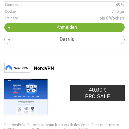
45 %
Stornoquote
7 Tage
Cookie
bis 6 Wochen
Freigabe
Anmelden
Details
NordVPN
40,00%
PRO SALE
Das NordVPN Partnerprogramm bietet durch den Verkauf des modernsten