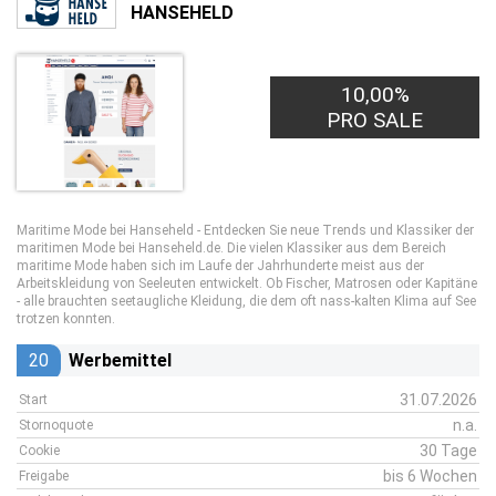
HANSEHELD
10,00%
PRO SALE
Maritime Mode bei Hanseheld - Entdecken Sie neue Trends und Klassiker der
maritimen Mode bei Hanseheld.de. Die vielen Klassiker aus dem Bereich
maritime Mode haben sich im Laufe der Jahrhunderte meist aus der
Arbeitskleidung von Seeleuten entwickelt. Ob Fischer, Matrosen oder Kapitäne
- alle brauchten seetaugliche Kleidung, die dem oft nass-kalten Klima auf See
trotzen konnten.
20
Werbemittel
31.07.2026
Start
n.a.
Stornoquote
30 Tage
Cookie
bis 6 Wochen
Freigabe