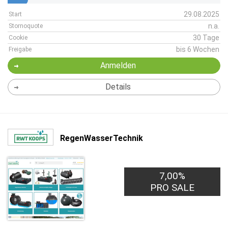
29.08.2025
Start
n.a.
Stornoquote
30 Tage
Cookie
bis 6 Wochen
Freigabe
Anmelden
Details
RegenWasserTechnik
7,00%
PRO SALE