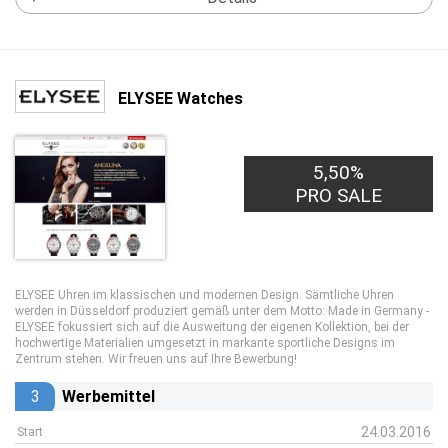
ELYSEE Watches
5,50%
PRO SALE
ELYSEE Uhren im klassischen und modernen Design. Sämtliche Uhren
werden in Düsseldorf produziert gemäß unter dem Motto: Made in Germany -
ELYSEE fokussiert sich auf die Ausweitung der eigenen Kollektion, bei der
hochwertige Materialien umgesetzt in markante sportliche Designs im
Zentrum stehen. Wir freuen uns auf Ihre Bewerbung!
3
Werbemittel
24.03.2016
Start