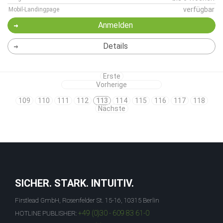
verfügbar
Mobil-Landingpage
Anmelden
Details
Erste
Vorherige
109
110
111
112
113
114
115
116
117
118
Nächste
SICHER. STARK. INTUITIV.
Firstlead GmbH, Rosenfelder St. 15-16, 10315 Berlin
+49 (0)30 - 609 83 61-0
HOTLINE PUBLISHER: