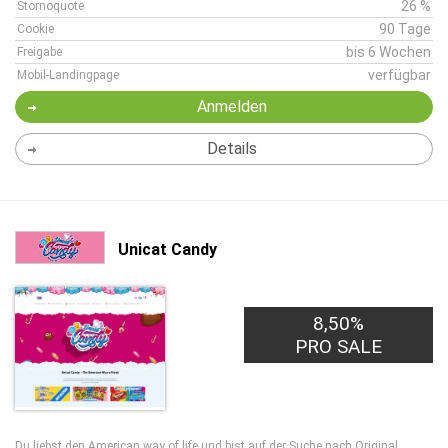
26 %
Stornoquote
90 Tage
Cookie
bis 6 Wochen
Freigabe
verfügbar
Mobil-Landingpage
Anmelden
Details
Unicat Candy
8,50%
PRO SALE
Du liebst den American way of life und bist auf der Suche nach Original