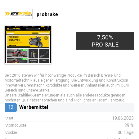
probrake
7,50%
PRO SALE
Seit 2010 stehen wir für hochwertige Produkte im Bereich Brems- und
Motorradtechnik aus eigener Fertigung. Die Entwicklung und Konstruktion
innovativer Bremstechnikprodukte und weiteren Anbauteilen auch im OEM
Bereich sind unsere Stärke.
Unsere Stahlflex-Bremsleitungen als auch alle andere Produkte genügen
höchsten Qualitätsansprüchen und sind Highlights an jedem Fahrzeug.
12
Werbemittel
19.06.2023
Start
29 %
Stornoquote
30 Tage
Cookie