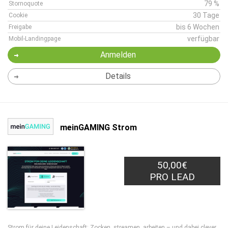
79 %
Stornoquote
30 Tage
Cookie
bis 6 Wochen
Freigabe
verfügbar
Mobil-Landingpage
Anmelden
Details
meinGAMING Strom
50,00€
PRO LEAD
Strom für deine Leidenschaft: Zocken, streamen, arbeiten – und dabei clever