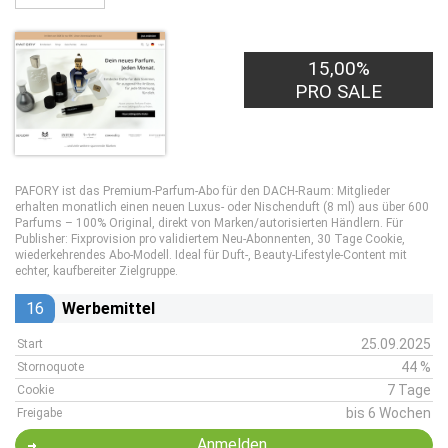
15,00%
20,00€
PRO LEAD
PRO SALE
PAFORY ist das Premium-Parfum-Abo für den DACH-Raum: Mitglieder
erhalten monatlich einen neuen Luxus- oder Nischenduft (8 ml) aus über 600
Parfums – 100% Original, direkt von Marken/autorisierten Händlern. Für
Publisher: Fixprovision pro validiertem Neu-Abonnenten, 30 Tage Cookie,
wiederkehrendes Abo-Modell. Ideal für Duft-, Beauty-Lifestyle-Content mit
echter, kaufbereiter Zielgruppe.
16
Werbemittel
25.09.2025
Start
44 %
Stornoquote
7 Tage
Cookie
bis 6 Wochen
Freigabe
Anmelden