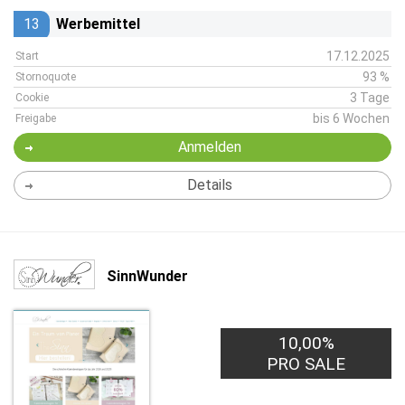
13
Werbemittel
17.12.2025
Start
93 %
Stornoquote
3 Tage
Cookie
bis 6 Wochen
Freigabe
Anmelden
Details
SinnWunder
10,00%
PRO SALE