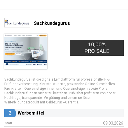
Sachkundegurus
10,00%
15,00€
PRO LEAD
PRO SALE
Sachkundegurus ist die digitale Lernplattform für professionelle IHK-
Prüfungsvorbereitung. Klar strukturierte, praxisnahe Online-Kurse helfen
Fachkräften, Quereinsteigerinnen und Quereinsteigern sowie Profis,
Sachkundeprüfungen sicher zu bestehen. Publisher profitieren von hoher
Nachfrage, transparenter Vergütung und einem seriösen
Weiterbildungsprodukt mit Geld-zurück-Garantie.
2
Werbemittel
09.03.2026
Start