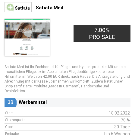
Satiata Med
45,00€
7,00%
PRO LEAD
PRO SALE
Satiata Med ist Ihr Fachhandel für Pflege- und Hygieneprodukte. Mit unserer
monatlichen Pflegebox im Abo erhalten Pflegebedürftige kostenlose
Hilfsmittel im Wert von 42,00 EUR direkt nach Hause. Die Antragstellung und
Abrechnung mit der Kasse übernehmen wir komplett. Zudem bietet unser
Shop zertifizierte Produkte „Made in Germany“, Handschuhe und
Desinfektion.
38
Werbemittel
18.02.2022
Start
70 %
Stornoquote
30 Tage
Cookie
bis 6 Wochen
Freigabe