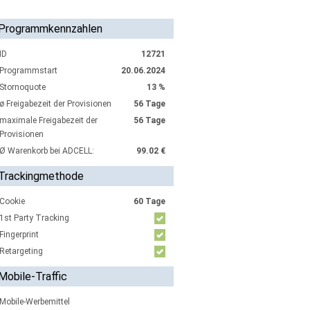
Programmkennzahlen
ID
12721
Programmstart
20.06.2024
Stornoquote
13 %
ø Freigabezeit der Provisionen
56 Tage
maximale Freigabezeit der
56 Tage
Provisionen
Ø Warenkorb bei ADCELL:
99.02 €
Trackingmethode
Cookie
60 Tage
1st Party Tracking
Fingerprint
Retargeting
Mobile-Traffic
Mobile-Werbemittel