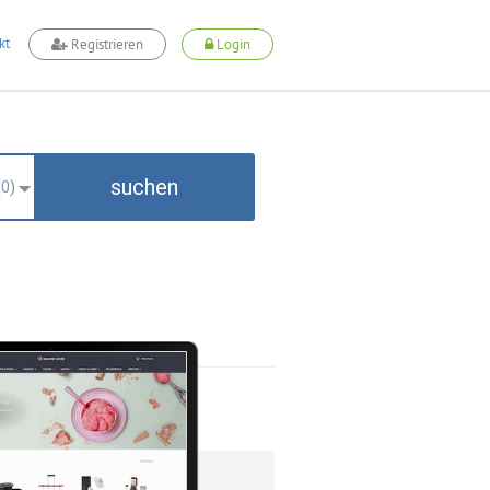
kt
Registrieren
Login
suchen
(
0
)