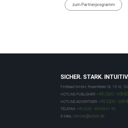
zum Partnerprogramm
SICHER. STARK. INTUITIV
Firstlead GmbH, Rosenfelder St. 15-16, 10
+49 (0)30 - 609 8
HOTLINE PUBLISHER:
+49 (0)30 - 609 
HOTLINE ADVERTISER:
TELEFAX:
+49 (0)30 - 609 83 61-99
service@adcell.de
E-MAIL: